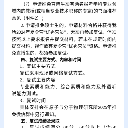
（
7
）
申请推免直博生须有两名报考学科专业领
域内的教授
或相当专业技术职称的专家
的书面推荐
(
)
意见（附件
）；
2
2.
申请推免硕士生的，申请材料合格并获得我
所
年夏令营“优秀营员”，无须再参加复试，但须
2024
按照以上要求报名并提交材料，若未在规定时间内
提交材料，视作放弃夏令营“优秀营员”资格。申请推
免直博生的，都须参加复试。
四、复试主要方式、内容和时间
1
．
复试主要方式
复试采用现场或网络复试方式。
2
．
复试主要内容
专业素质和能力、综合素质和能力及外语听
说能力测试。
3
．
复试时间
具体安排会在原子与分子物理研究所
年推
2025
免微信群
中另行通知。
五
、
复试成绩及录取
1
．
复试成绩满分
100
分，
60
分以上（含
60