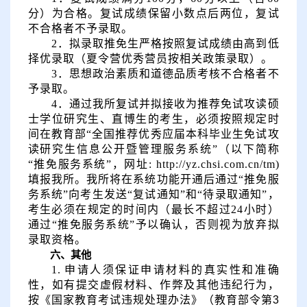
分）为合格。复试成绩保留小数点后两位，复试
不合格者不予录取。
2
．
拟录取推免生严格按照复试成绩由高到低
择优录取（夏令营优秀营员按相关政策录取）。
3
．
思想政治素质和道德品质考核不合格者不
予录取。
4
．
通过我所复试并拟接收为推荐免试攻读硕
士学位研究生、直博生的考生，必须按照规定时
间在教育部
“全国推荐优秀应届本科毕业生免试攻
读研究生信息公开暨管理服务系统”（以下简称
“推免服务系统”，网址:
http://yz.chsi.com.cn/tm)
填报我所。我所将在系统功能开通后通过
“推免服
务系统”向考生发送“复试通知”和“待录取通知”，
考生必须在规定的时间内（最长不超过
24
小时）
通过
“推免服务系统”予以确认，否则视为放弃拟
录取资格。
六、其他
1.
申请人须保证申请材料的真实性和准确
性，如有提交虚假材料、作弊及其他违纪行为，
按《国家教育考试违规处理办法》（教育部令第
3