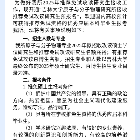
为做好我
所
202
5
年推荐免试
攻读
研究生接收工
作，现开通
“
吉林大学原子与分子物理研究所
接收
推荐免试
攻读
研究生预报名
”，欢迎国内高校预计
可获得推荐免试资格的优秀应届本科毕业生报考
我
所
。现将有关事项说明如下：
一、
招生人数与专业
我所原子与分子物理专业
202
5
年拟招收攻读硕士学
位研究生
和推荐免试攻读研究生名额充
裕；有推荐
免试攻读直博生名额。
招生
专业
和人数
以
吉林大学
最终公布的
202
5
年硕士研究生
、
直博生
招生专业目
录为准。
二、报考条件
1.
推免硕士生报考条件
（
1
）
拥护中国共产党的领导，具有正确的政治
方向，热爱祖国，愿意为社会主义现代化建设服
务，遵纪守法，品行端正。
（
2
）
具有所在学校推免生资格的优秀应届本科
毕业生。
（
3
）
学术研究兴趣浓厚，有较好的专业素养，
有较强的创新意识和创新能力，有较高的培养潜