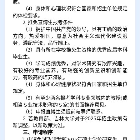
质。
（
4
）
身体和心理状况符合国家和招生单位规定
的体检要求。
2.
推免直博生报考条件
（
1
）
拥护中国共产党的领导，具有正确的政治
方向，热爱祖国，愿意为社会主义现代化建设服
务，遵纪守法，品行端正。
（
2
）
具有所在学校推免生资格的优秀应届本科
毕业生。
（
3
）
学习成绩优秀，对学术研究有浓厚兴趣，
有较好的专业素养，有较强的创新意识和创新能
力，有较高的培养潜质。
（
4
）
身体和心理健康状况符合国家和招生单位
规定。
（
5
）
有至少两名报考学科专业领域内的教授
(或
相当专业技术职称的专家)的书面推荐意见。
（
6）申报直博生须提前与导师联系。
3. 若教育部、吉林大学对于2025年招生政策有
新调整，以新政策为准。
三、申请程序
1.
申请免试攻读我所
2025年硕士学位研究生、直