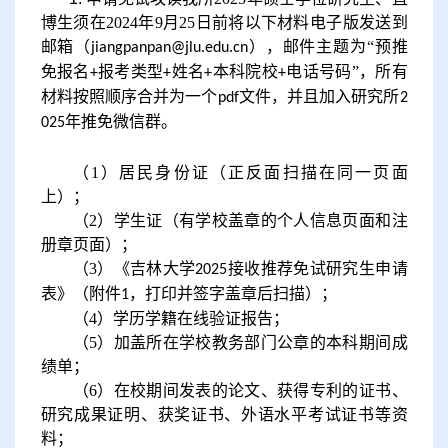
博生须在2024年9月25日前将以下材料电子版
发送到
邮箱（
）
，邮件主题为
“预推
jiangpanpan@jlu.edu.cn
免报名
报考类型
姓名
本科院校
电话号码”，所有
+
+
+
+
材料按照顺序合并为一个
文件，并且加入研究所
pdf
2
年推免微信群。
025
（
1
）
居民身份证（正反面扫描在同一页面
上）；
（
2
）
学生证（有学校盖章的个人信息页面和注
册章页面）；
（
3
）
《吉林大学
接收推荐免试研究生申请
202
5
表》（附件
，打印并签字盖章后扫描）；
1
（
4
）
学历学籍在线验证报告
；
（
5
）
加盖所在学校教务部门公章的本科期间成
绩单；
（
6
）
在校期间发表的论文、获得专利的证书、
研究成果证明、获奖证书、外语水平考试证书等资
料；