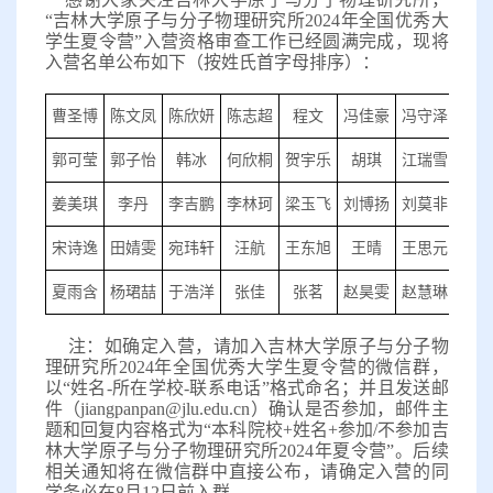
“
吉林大学原子与分子物理研究所
202
4
年全国优秀大
学生夏令营
”入营资格审查工作已经圆满完成，现将
入营名单公布如下（按姓氏
首字母
排序）：
曹圣博
陈文凤
陈欣妍
陈志超
程文
冯佳豪
冯守泽
耿凯
郭可莹
郭子怡
韩冰
何欣桐
贺宇乐
胡琪
江瑞雪
姜
姜美琪
李丹
李吉鹏
李林珂
梁玉飞
刘博扬
刘莫非
曲文
宋诗逸
田婧雯
宛玮轩
汪航
王东旭
王晴
王思元
王泽
夏雨含
杨珺喆
于浩洋
张佳
张茗
赵昊雯
赵慧琳
周起
注：如确定入营，请加入
吉林大学
原子与分子物
理
研究所
202
4
年全国优秀大学生夏令营的
微信
群，
以
“姓名-所在学校-联系电话”格式命名；并且发送邮
件（
jiangpanpan@jlu.edu.cn
）确认是否参加，邮件主
题和回复内容格式为
“本科院校+姓名+参加/不参加吉
林大学原子与分子物理研究所202
4
年夏令营
”。后续
相关通知将在
微信
群中直接公布，请确定入营的同
学务必
在
8月12日前
入群。