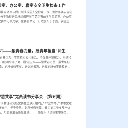
验室、办公室、寝室安全卫生检查工作
为扎实做好节假日期间校园安全稳定工作，消除各类安全隐
与分子物理研究所组织开展了劳动节前学生实验室、办公室
党委书记张光宇，党委副书记、行政副所长李鑫，实验室相
检查覆盖了研究所全部实验室、办公室，在实验室，...
原子与分子物理研究所举办第二届“迎五四——聚青春力量，展青年担当”师生拔河比赛
现青春活力，丰富校园文化生活，增强集体凝聚力，构建和
8日成功举办了第二届“迎五四——聚青春力量，展青年担
峰，副所长杨玉军，党委副书记、行政副所长李鑫和研究
非凡，共有80余名师生组成了6支参赛队伍，每支队...
智慧共享”党员读书分享会 （第五期）
子物理研究所党委在唐敖庆楼C区532室举办了“书香党建·
张光宇、党委委员、副所长杨玉军、教工第二党支部全体
员、妇委会主任陈怡主讲。 陈怡以《汲取思想伟力，践
悟。对《毛泽东选集》的出版概况、各卷内容进...