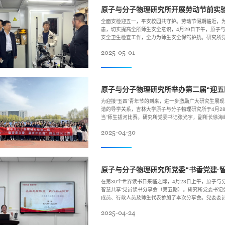
原子与分子物理研究所开展劳动节前实
全面安检迎五一，平安校园共守护。劳动节假期临近，
患，切实提高全所师生安全意识，4月29日下午，原子
安全卫生检查工作，全力为师生安全保驾护航。研究所
关工作人员、研究生辅导员参加检查工作。 本次安全卫生
2025-05-01
为迎接“五四”青年节的到来，进一步激励广大研究生展
谐的导学关系，吉林大学原子与分子物理研究所于4月2
当”师生拔河比赛。研究所党委书记张光宇，副所长徐海
所导师们到现场为队员们加油助威。 比赛现场，气氛热烈
2025-04-30
原子与分子物理研究所党委“书香党建·
在第30个世界读书日来临之际，4月23日上午，原子与分
智慧共享”党员读书分享会（第五期）。研究所党委书记
成员、行政人员及师生代表参加了本次分享会。党委委
行初心使命》为题分享了《毛泽东选集》中经典篇章的感
2025-04-24