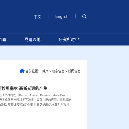
English
中文
招聘
党建园地
研究所时空
当前位置：
首页
>
动态信息
>
新闻信息
秒贝塞尔-高斯光源的产生
in, J. et al. Diffraction-free Beam.
1 (1987)），在光学成像与材料科学等领域中具有广泛的应用。而时域脉
空间分布特征的极紫外阿秒贝塞尔-高斯光束在EUV光刻、
值。但已有产生贝塞尔-高斯光束的方法受限于传...