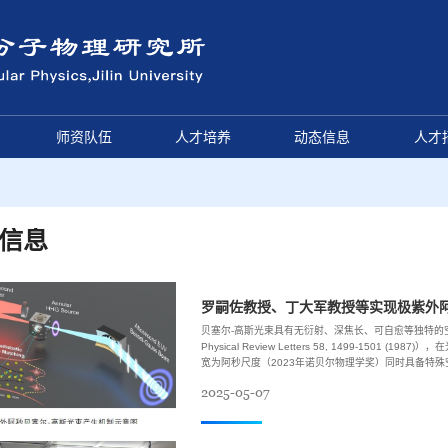
师资队伍
人才培养
动态信息
人才
信息
罗嗣佐教授、丁大军教授等实现极紫外阿
贝塞尔-高斯光束具有无衍射、深焦长、可自愈等独特的空间传播特性（Durn
Physical Review Letters 58, 1499-150
宽为阿秒尺度（2023年诺贝尔物理学奖）同时具备特殊
相干成像以及阿秒科学等相关研究中存在巨大的潜在应用价
2025-05-07