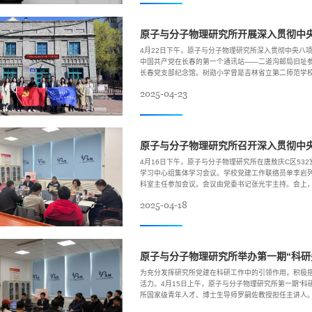
4月22日下午，原子与分子物理研究所深入贯彻中央八
中国共产党在长春的第一个通讯站——二道沟邮局旧址
长春党支部纪念馆。树勋小学曾是吉林省立第二师范学
“风雨如磐”“艰辛探索”“长夜星火”“红色脊梁”4个篇章，
2025-04-23
4月16日下午，原子与分子物理研究所在唐敖庆C区53
学习中心组集体学习会议。学校党建工作联络员单李岩
科室主任参加会议。会议由党委书记张光宇主持。会上
风建设论述摘编》第四篇章内容。研究所所长袁建民带
2025-04-18
及...
原子与分子物理研究所举办第一期“科研
为充分发挥研究所党建在科研工作中的引领作用，积极
活力。4月15日上午，原子与分子物理研究所第一期“科
所国家级青年人才、博士生导师罗嗣佐教授担任主讲人
由党委副书记、行政副所长李鑫主持。 党委书记张光宇在