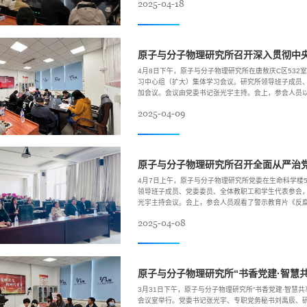
2025-04-18
4月8日下午，原子与分子物理研究所在唐敖庆C区53
习中心组（扩大）集体学习会议。研究所领导班子成员
加会议。会议由党委书记张光宇主持。会上，参会人员
就学习教育发表的重要讲话精神。张光宇传达了校党委书
2025-04-09
原子与分子物理研究所召开全面从严治
4月7日上午，原子与分子物理研究所党委在生命科学楼
领导班子成员、党委委员、全体教职工和学生代表参会
光宇主持会议。会上，参会人员观看了警示教育片《反
2025年全面从严治党工作会议暨警示教育大会精神，通报
2025-04-08
究所...
原子与分子物理研究所“书香党建·智慧
3月31日下午，原子与分子物理研究所“书香党建·智慧共
会议室举行。党委书记张光宇、专职党务秘书刘禹辰、