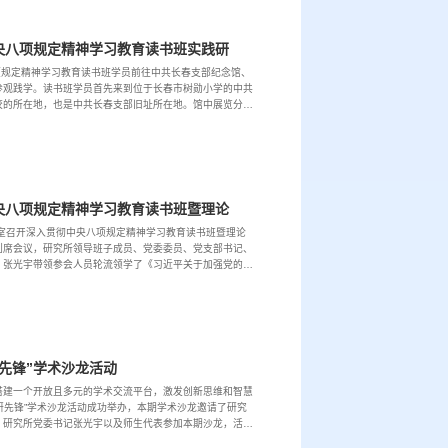
原子与分子物理研究所开展深入贯彻中央八项规定精神学习教育读书班实践研学活动
项规定精神学习教育读书班学员前往中共长春支部纪念馆、
参观践学。读书班学员首先来到位于长春市树勋小学的中共
校的所在地，也是中共长春支部旧址所在地。馆中展览分为
通过文字、图片、实物展示等形式，生动再现...
原子与分子物理研究所召开深入贯彻中央八项规定精神学习教育读书班暨理论学习中心组集体学习会议
2室召开深入贯彻中央八项规定精神学习教育读书班暨理论
列席会议，研究所领导班子成员、党委委员、党支部书记、
，张光宇带领参会人员轮流领学了《习近平关于加强党的作
领参会人员传达学习了《吉林大学贯彻落实中央八项规定
先锋”学术沙龙活动
搭建一个开放且多元的学术交流平台，激发创新思维和智慧
研先锋”学术沙龙活动成功举办，本期学术沙龙邀请了研究
。研究所党委书记张光宇以及师生代表参加本期沙龙，活动
开幕致辞中，向积极参与的老师同学们表示热烈欢...