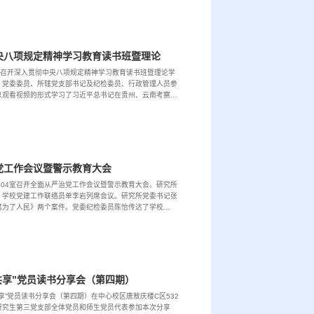
原子与分子物理研究所召开深入贯彻中央八项规定精神学习教育读书班暨理论学习中心组（扩大）集体学习会议
2室召开深入贯彻中央八项规定精神学习教育读书班暨理论学
、党委委员、所辖党支部书记及纪检委员、行政管理人员参
以观看视频的形式学习了习近平总书记在贵州、云南考察时
记田辉在吉林大学深入贯彻中央八项规定精神学习教育...
党工作会议暨警示教育大会
504室召开全面从严治党工作会议暨警示教育大会。研究所
，学校党建工作联络员单李岩列席会议。研究所党委书记张
腐为了人民》两个案件。党委纪检委员陈怡传达了学校
了学校2024年违纪违法案例。最后，张光宇对2025年研
共享”党员读书分享会（第四期）
享”党员读书分享会（第四期）在中心校区唐敖庆楼C区532
研究生第三党支部全体党员和师生党员代表参加本次分享