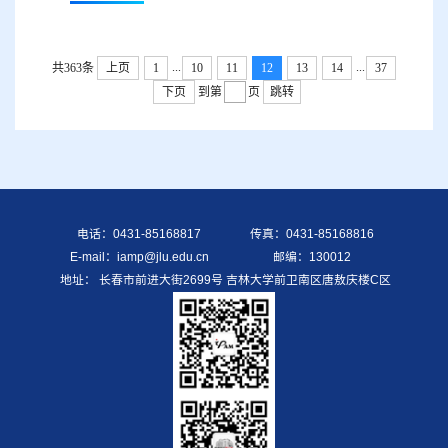
齐聚一堂，共享欢乐时刻。所长胡湛代表领导班子发
表新年贺词，他们对2023年研究所在党的建设、学
科建设、人才培养、科学研究、师资培养、学术交
流、国际合作各方面发展取得的辉煌成...
...
...
共363条
上页
1
10
11
12
13
14
37
下页
到第
页
跳转
电话：0431-85168817
传真：0431-85168816
E-mail：iamp@jlu.edu.cn
邮编：130012
地址： 长春市前进大街2699号 吉林大学前卫南区唐敖庆楼C区