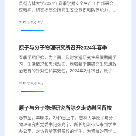
贯彻吉林大学2024年春季学期安全生产工作部署会
议精神，切实提高全所师生安全意识和防范能力，原
子与分子物理研究所于2月27日-3月6日开展了春季
2024-03-07
学期安全生产座谈会及相关安全检查工作。研究所党
委书记张光宇、所长胡湛、党委副书记、副所长李
鑫、实验室相关工作人员、研究生辅导员参加检查工
作。 在安全生产工作座谈会上，与会人员就如何做
原子与分子物理研究所召开2024年春季学期返校研究生座谈会
好2024年春季学期安全工作进行了讨...
春季学期伊始，为全面、及时掌握研究生寒假期间学
习、生活情况和思想动态，增强新学期研究生思想政
治教育的针对性和实效性，2024年2月29日，原子与
分子物理研究所召开春季学期返校研究生座谈会，各
2024-03-05
年级学生代表参加座谈。党委书记张光宇，副所长杨
玉军，研究生辅导员张爱琳参加座谈，会议由党委副
书记、行政副所长李鑫主持。 座谈会上，参会同学
踊跃发言，围绕近期国内外热点问题、科研工作进
原子与分子物理研究所除夕走访慰问留校学生
展、就业指导与困惑、课程设置、日...
春节至，年味浓。2月9日上午，吉林大学原子与分子
物理研究所党委书记张光宇、所长胡湛带队来到学生
办公室，走访看望寒假留校的学生，为留校的同学们