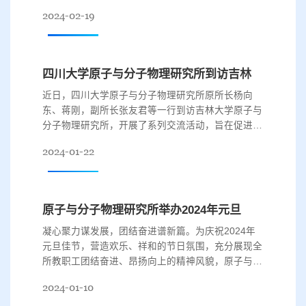
送上了新年的祝福。因学业、科研、实习等原因，部
2024-02-19
分学生选择留校度过寒假。在走访中，研究所一行走
进学生办公室，对安全情况进行了检查，与同学们亲
切交谈，询问了同学们的寒假安排和节日生活，了解
他们的学习和生活状况，并为学生发放新春大礼包。
四川大学原子与分子物理研究所到访吉林大学原子与分子物理研究所
张光宇首先为留校学生送上真挚...
近日，四川大学原子与分子物理研究所原所长杨向
东、蒋刚，副所长张友君等一行到访吉林大学原子与
分子物理研究所，开展了系列交流活动，旨在促进学
科建设，加强学术研究，深化交流合作。 两个研究
2024-01-22
所都是由我国原子与分子物理学科创始人芶清泉先生
创办的国内一流原子与分子物理研究所。在访问中，
川大研究所一行参观了吉大名人馆、芶清泉先生事迹
展，并在芶清泉先生的塑像前深切缅怀了这位学术大
原子与分子物理研究所举办2024年元旦联欢会
师对物理学领域所做出的杰出贡献，...
凝心聚力谋发展，团结奋进谱新篇。为庆祝2024年
元旦佳节，营造欢乐、祥和的节日氛围，充分展现全
所教职工团结奋进、昂扬向上的精神风貌，原子与分
子物理研究所于12月29日上午在生命科学楼504会议
2024-01-10
室举行2024“相遇即是原分”元旦联欢会。全所教职工