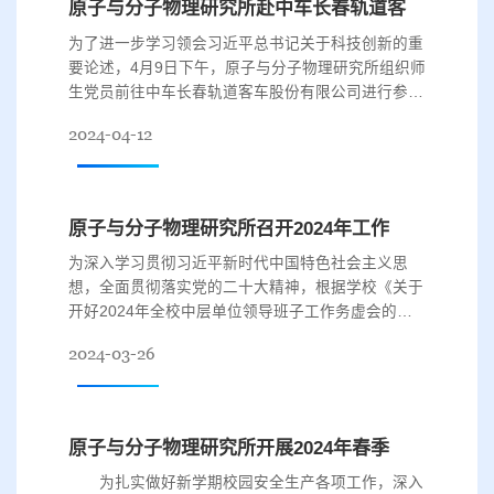
原子与分子物理研究所赴中车长春轨道客车股份有限公司参观交流
持，由于个人身体原因，辞去所长职...
为了进一步学习领会习近平总书记关于科技创新的重
要论述，4月9日下午，原子与分子物理研究所组织师
生党员前往中车长春轨道客车股份有限公司进行参观
与座谈。此次活动也是原子与分子物理研究所“沿着
2024-04-12
总书记的足迹走吉林”系列活动第三站。 在中车长
客的全国爱国主义教育示范基地，跟随着讲解员，研
究所师生党员了解了中国轨道交通的发展历史、中车
长客引领的数次科技变革，中车长客制造的轨道列车
原子与分子物理研究所召开2024年工作务虚会
在国内外应用情况及不同岗位上...
为深入学习贯彻习近平新时代中国特色社会主义思
想，全面贯彻落实党的二十大精神，根据学校《关于
开好2024年全校中层单位领导班子工作务虚会的通
知》要求，3月22日上午，原子与分子物理研究所在
2024-03-26
唐敖庆楼C区532召开2024年工作务虚会。学校党建
工作联络员郭荣誉到会指导，研究所领导班子成员、
所长助理、学术委员会主任及科室负责人参加会议。
会议由研究所党委书记张光宇主持。 会议聚焦“强
原子与分子物理研究所开展2024年春季学期安全生产座谈会及相关安全卫生检查工作
化党建引领，提升科技创新能力，培...
为扎实做好新学期校园安全生产各项工作，深入