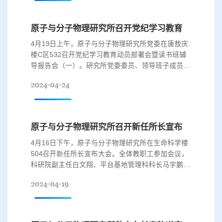
联络员郭荣誉列席会议。会议由研究所党委书记张光
宇主持。首先，全体教职工共同观看了警示教育专题
原子与分子物理研究所召开党纪学习教育动员部署会暨读书班辅导报告会（一）
片《持续发力 纵深推进》。研究所...
4月19日上午，原子与分子物理研究所党委在唐敖庆
楼C区532召开党纪学习教育动员部署会暨读书班辅
导报告会（一）。研究所党委委员、领导班子成员、
党支部书记、学术委员会主任及师生党员代表参加会
2024-04-24
议，党建工作联络员郭荣誉出席会议。会议由研究所
党委书记张光宇主持。会上，张光宇传达了学校党委
常委会会议暨学校党的建设和全面从严治党工作领导
小组扩大会议的精神，解读了学校开展党纪学习教育
原子与分子物理研究所召开新任所长宣布大会
的实施方案和相关工作要求。他指出...
4月16日下午，原子与分子物理研究所在生命科学楼
504召开新任所长宣布大会。全体教职工参加会议，
科研院副主任白文翔、平台基地管理科科长马宇鹏出
席会议。会议由研究所党委书记张光宇主持。 首
2024-04-19
先，白文翔代表科研院宣读任免通知，聘任袁建民为
原子与分子物理研究所所长，免去胡湛原子与分子物
理研究所所长职务。随后，胡湛教授表示，坚决拥护
学校的决定，感谢多年来全所教职工对其工作的支