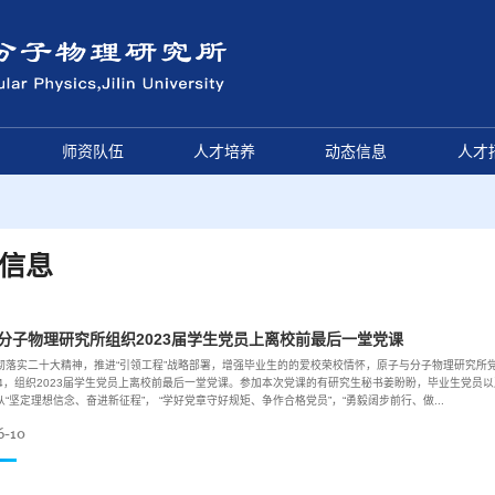
师资队伍
人才培养
动态信息
人才
信息
分子物理研究所组织2023届学生党员上离校前最后一堂党课
彻落实二十大精神，推进“引领工程”战略部署，增强毕业生的的爱校荣校情怀，原子与分子物理研究所党
04，组织2023届学生党员上离校前最后一堂党课。参加本次党课的有研究生秘书姜盼盼，毕业生党员以
“坚定理想信念、奋进新征程”， “学好党章守好规矩、争作合格党员”，“勇毅阔步前行、做...
6-10