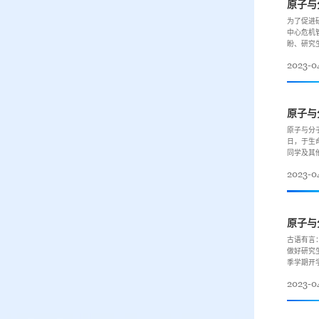
原子与
为了促进
中心危机
盼、研究
2023-0
原子与
原子与分
日，于生
同学及其
2023-0
原子与
古语有言
做好研究
季学期开
2023-0