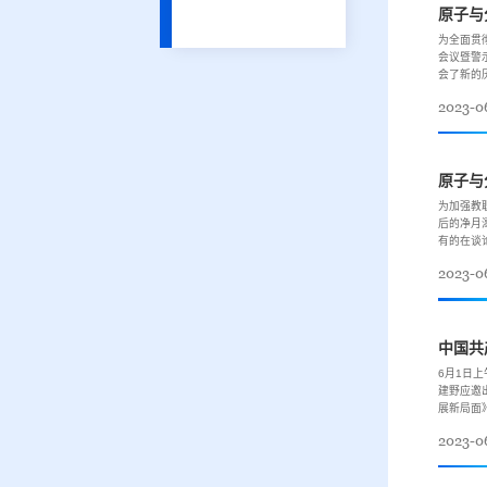
原子与
为全面贯
会议暨警
会了新的
2023-0
原子与
为加强教
后的净月
有的在谈
2023-0
中国共
6月1日
建野应邀
展新局面
2023-0