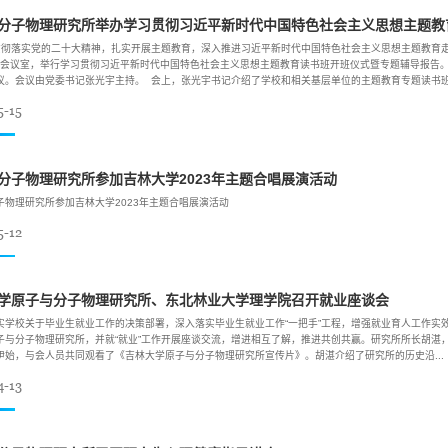
分子物理研究所举办学习贯彻习近平新时代中国特色社会主义思想主题教
彻落实党的二十大精神，扎实开展主题教育，深入推进习近平新时代中国特色社会主义思想主题教育走
32会议室，举行学习贯彻习近平新时代中国特色社会主义思想主题教育读书班开班仪式暨专题辅导报告
议。会议由党委书记张光宇主持。 会上，张光宇书记介绍了学校和相关基层单位的主题教育专题读书班.
5-15
分子物理研究所参加吉林大学2023年主题合唱展演活动
子物理研究所参加吉林大学2023年主题合唱展演活动
5-12
学原子与分子物理研究所、东北林业大学理学院召开就业座谈会
实学校关于毕业生就业工作的决策部署，深入落实毕业生就业工作“一把手”工程，增强就业育人工作实效
子与分子物理研究所，并就“就业”工作开展座谈交流，增进相互了解，推进共创共赢。研究所所长胡湛
伊始，与会人员共同观看了《吉林大学原子与分子物理研究所宣传片》。胡湛介绍了研究所的历史沿...
4-13