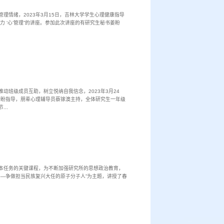
情绪，2023年3月15日，吉林大学学生心理健康指导
 ‘心’管理”的讲座。参加此次讲座的有研究生秘书姜盼
班级成员互助，树立悦纳自我信念，2023年3月24
盼盼指导，朋辈心理辅导员蔡镓澳主持，全体研究生一年级
..
本任务的关键课程，为不断加强研究所的思想政治教育，
界—争做担当民族复兴大任的原子分子人”为主题，讲授了春