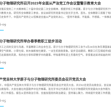
分子物理研究所召开2023年全面从严治党工作会议暨警示教育大会
彻落实党的二十大精神和二十届中央纪委二次全会精神，根据学校工作部署，原子与分子物理研究所于5月1
示教育大会。研究所全体教职工参会，会议由研究所党委书记张光宇主持。首先，全体教职工观看了电
历史条件下，中国共产党持之以恒推进全面从严治党的决心， “坚持不敢腐、不能腐、不想腐，一体推进，
6-09
分子物理研究所举办春季教职工徒步活动
职工之间的交流与沟通，丰富教职工的业余生活，原子与分子物理研究所工会于4月28日在净月潭国家
潭空气新鲜，小草吐绿，树木抽新枝吐嫩芽，一派生机勃勃景象。徒步活动期间，教职工们互相结伴成
论这美丽的风景，有的在分享科研教学中的趣事。呼吸着带有泥土芳香的空气，享受着这如诗如画的世界.
6-09
产党吉林大学原子与分子物理研究所委员会召开党员大会
上午，中国共产党吉林大学原子与分子物理研究所委员会召开党员大会。共计82名党员出席会议，会议
出席指导。大会在雄壮的国歌声中拉开帷幕。张光宇书记代表原子与分子物理研究所党委向大会作题为
》的工作报告。报告从坚持政治引领、全面加强党的政治建设；坚持凝心聚力，持续提升党建工作质量；.
6-05