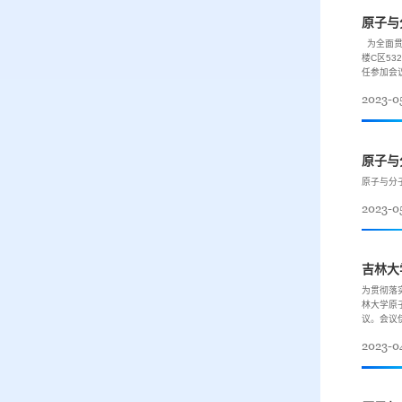
原子与
为全面贯
楼C区5
任参加会
2023-0
原子与
原子与分
2023-0
吉林大
为贯彻落
林大学原
议。会议
2023-0