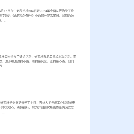
6日在生命科学楼504召开2023年全面从严治党工作
视专题片《永远吹冲锋号》中的部分警示案例，深刻的领
...
森林公园举办了徒步活动，研究所教职工参加本次活动。雨
群，漫步在湖边的小路，看的是风景，走的是心态。他们
..
由研究所党委书记张光宇主持，吉林大学党建工作联络员申
《不忘初心、勇毅前行、努力开创研究所高质量内涵式发
..