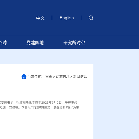
English
中文
招聘
党建园地
研究所时空
当前位置：
首页
>
动态信息
>
新闻信息
委副书记、行政副所长李鑫于2023年6月2日上午在生命
及研一党员等。李鑫以“牢记理想信念，勇毅阔步前行”为主