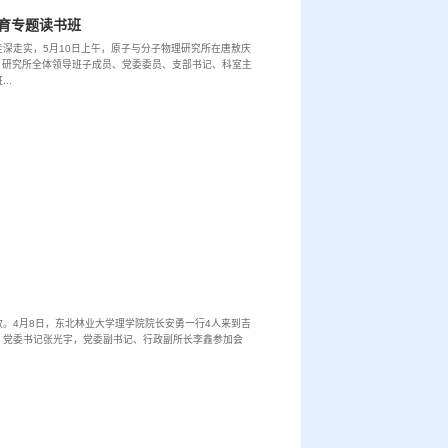
育专题读书班
深走实，5月10日上午，原子与分子物理研究所在唐敖庆
。研究所全体领导班子成员、党委委员、支部书记、科室主
..
。4月8日，东北林业大学理学院院长安勇一行4人来到吉
，党委书记张光宇，党委副书记、行政副所长李鑫参加会