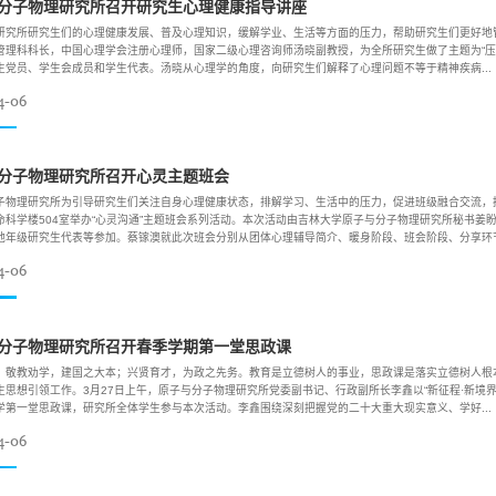
分子物理研究所召开研究生心理健康指导讲座
研究所研究生们的心理健康发展、普及心理知识，缓解学业、生活等方面的压力，帮助研究生们更好地管理
管理科科长，中国心理学会注册心理师，国家二级心理咨询师汤晓副教授，为全所研究生做了主题为“压力
生党员、学生会成员和学生代表。汤晓从心理学的角度，向研究生们解释了心理问题不等于精神疾病...
4-06
分子物理研究所召开心灵主题班会
子物理研究所为引导研究生们关注自身心理健康状态，排解学习、生活中的压力，促进班级融合交流，推动
命科学楼504室举办“心灵沟通”主题班会系列活动。本次活动由吉林大学原子与分子物理研究所秘书姜
他年级研究生代表等参加。蔡镓澳就此次班会分别从团体心理辅导简介、暖身阶段、班会阶段、分享环节.
4-06
分子物理研究所召开春季学期第一堂思政课
：敬教劝学，建国之大本；兴贤育才，为政之先务。教育是立德树人的事业，思政课是落实立德树人根
生思想引领工作。3月27日上午，原子与分子物理研究所党委副书记、行政副所长李鑫以“新征程·新境
学第一堂思政课，研究所全体学生参与本次活动。李鑫围绕深刻把握党的二十大重大现实意义、学好...
4-06