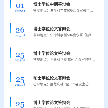
01
博士学位中期答辩会
答辩地点：生命科学楼505会议室答辩时间：2025年9月2日上午8:00论文题目：分子角分辨光电离研究答辩人：赵晓戈论文题目：飞秒激光诱导杂环分子解离动力学研究答辩人：卫孟昊指导教师：丁大军 教授主席：金明星 教授 吉林大学成员：丁大军 教授 吉林大学 胡 湛 教授 吉林大学 王春成 教授 吉林大学 罗嗣佐 教授 吉林大学论文题目：从水合团簇到液体环境分子的超快动力学研究答辩人：王馨慧指导教师：...
2025.09
26
博士学位论文答辩会
答辩地点：生命科学楼504会议室 答辩时间：2025年8月27日 （星期三）上午9：00论文题目：飞秒强激光场中不同键合团簇的电离与电子热化研究答 辩 人：杨涛指导教师：丁大军 教授主席：陈 波 研究员 长春光学精密机械与物理研究所 成员：郭 劲 研究员 长春光学精密机械与物理研究所 金明星 教 授 吉林大学 胡 湛 教 授 吉林大学 杨玉军 教 授 吉林大学 王春成 教 授 吉林大学 罗嗣...
2025.08
25
博士学位论文答辩会
答辩地点：生命科学楼 504 会议室答辩时间：2025年08月31日（星期日） 9：30论文题目：超快激光场中负离子的解吸附研究答 辩 人：孙添指导教师：徐海峰 教授主席：陈 京 教授 中国科学技术大学成员：周晓国 教授 中国科学技术大学 郭 静 教授 吉林大学 刘学深 教授 吉林大学 马 日 教授 吉林大
2025.08
25
硕士学位论文答辩会
答辩地点：唐敖庆楼C区532会议室答辩时间：2025年8月28日 13:30论文题目：整形飞秒激光调控空气分子转动波包干涉及相位提取答 辩 人：郑兆凯指导教师：胡湛 吉林大学 教授主席：金明星 教 授 吉林大学成员：刘喜哲 教 授 吉林大学 陈安民 教 授 吉林大学 陈 洲 副教授 吉林大学 李发兵 副教授 吉林大
2025.08
25
博士学位论文答辩会