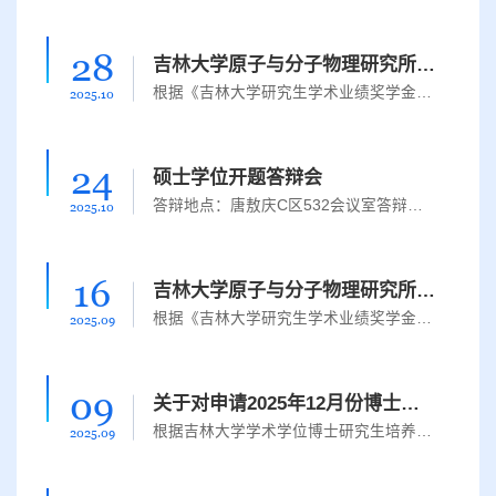
28
吉林大学原子与分子物理研究所2024年度研究生学术业绩奖学金拟获奖名单的公示
根据《吉林大学研究生学术业绩奖学金评定办法（试行）》（校发〔2021〕72号）文件精神及学校研究生学术业绩奖学金评定工作的要求，将吉林大学原子与分子物理研究所2024年度研究生学术业绩奖学金拟获奖名单予以公示，详见附件。公示时间为：2025年10月28日-2025年11月3日。如有异议，请在公示阶段实名以书面形式向原子与分子物理研究所反映。联系人： 姜盼盼联系邮箱：jiangpanpan@jlu.edu.cn联系电话：851688172025年10月28日吉...
2025.10
24
硕士学位开题答辩会
答辩地点：唐敖庆C区532会议室答辩时间：2025年10月26日 （星期日）论文题目：红外激光辅助He@C60XUV双电离理论研究答辩人：孙鑫垚指导教师：刘爱华 教授 吉林大学原子与分子物理研究所主席：刘学深 教 授 吉林大学原子与分子物理研究所成员：刘爱华 教 授 吉林大学原子与分子物理研究所 郭 静 教 授 吉林大学原子与分子物理研究所 靳锡联 教 授 吉林大学物理学院 张 军 副教授 吉林大学原子...
2025.10
16
吉林大学原子与分子物理研究所2024年度研究生学术业绩奖学金评定工作实施细则、评定工作委员会和评定监督委员会成员名单的公示
根据《吉林大学研究生学术业绩奖学金评定办法（试行）》（校发〔2021〕72号）文件精神及学校研究生学术业绩奖学金评审工作的要求，现将《原子与分子物理研究所2024年度研究生学术业绩奖学金评定工作实施细则》和《原子与分子物理研究所2024年度研究生学术业绩奖学金评定工作委员会、评定监督委员会成员名单》予以公示，详见附件。公示时间为2025年9月17日--2025年9月19日。如有异议，请在公示期内实名以书面形式向原子与分子物...
2025.09
09
关于对申请2025年12月份博士学位论文答辩的研究生学术成果的公示
根据吉林大学学术学位博士研究生培养与学位工作规定，按照理学部、物理学科学位评定分委员会对博士学位申请者学术成果的要求，对原子与分子物理研究所申请2025年12月份博士学位论文答辩的研究生学术成果进行公示，公示地点：唐敖庆C区5楼公告栏、生命科学楼5楼公告栏，公示时间：2025年9月10日至9月12日，如有异议，请在公示期内具实名以书面形式向原子与分子物理研究所反映。联 系 人：姜老师联系电话：0431-851688172025年9月...
2025.09