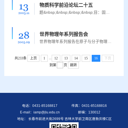
13
物质科学前沿论坛二十五
题&nbsp;&nbsp;&nbsp;&nbsp;目：固体材料表面物理化学研究 报&nbsp;告&nbsp;人：湘潭大学材料与光电物理学院 &nbsp;&nbsp;&nbsp;&nbsp;&nbsp;&nbsp;&nbsp;&nbsp;&nbsp;&nbsp;&nbsp;&nbsp;&nbsp;&nbsp;唐壁玉教授 &nb...
2005.11
28
世界物理年系列报告会
世界物理年系列报告在原子与分子物理研究所拉开序幕&nbsp;&nbsp;&nbsp;&nbsp;&nbsp;&nbsp;9月28日晚由原子与分子物理研究所、超硬材料国家重点实验室、吉林省物理学会联合举办的世界物理年系列报告会在南区理化楼C区...
2005.09
...
共233条
上页
1
12
13
14
15
16
下页
到第
页
跳转
电话：0431-85168817
传真：0431-85168816
E-mail：iamp@jlu.edu.cn
邮编：130012
地址： 长春市前进大街2699号 吉林大学前卫南区唐敖庆楼C区