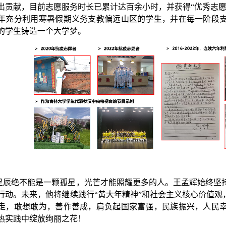
出贡献，目前志愿服务时长已累计达百余小时，并获得
“
优秀志
年充分利用寒暑假期义务支教偏远山区的学生，并在每一阶段
的学生铸造一个大学梦。
星辰绝不能是一颗孤星，光芒才能照耀更多的人。王孟辉始终坚
行动。未来，他将继续践行
“
黄大年精神
”
和社会主义核心价值观
走，敢想敢为，善作善成，肩负起国家富强，民族振兴，人民
热实践中绽放绚丽之花！