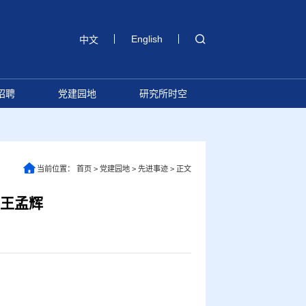
English
中文
招聘
党建园地
研究所时空
当前位置：
首页
>
党建园地
>
先进事迹
>
正文
—王孟辉