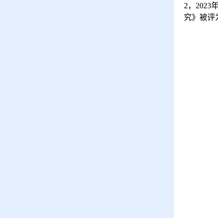
2
，
2023
究》被评