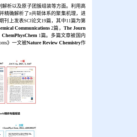
制解析以及原子团簇组装等方面。
利用高
并精确解析了
π
共轭体系的聚集机理，进
期刊上发表
SCI
论文
19
篇，其中
11
篇为第
emical Communications
2
篇，
The Journ
，
ChemPhysChem
1
篇。多篇文章被国内
toms
》一文被
Nature Review Chemistry
作