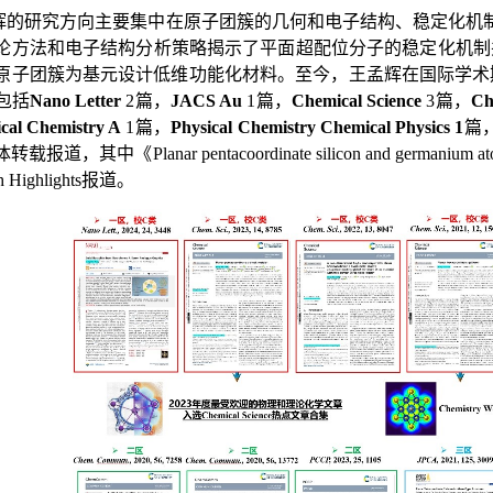
辉的研究方向主要集中在
原子团簇的几何和电子结构、稳定化机
论方法和电子结构分析策略揭示了平面超配位分子的稳定化机制
原子团簇为基元设计低维功能化材料。至今，
王孟辉
在国际学术
包括
Nano Letter
2
篇，
JACS Au
1
篇，
Chemical Science
3
篇，
Ch
ical Chemistry A
1
篇，
Physical Chemistry Chemical Physics 1
篇
体转载报道，其中
《
Planar pentacoordinate silicon and germanium a
 Highlights
报道。