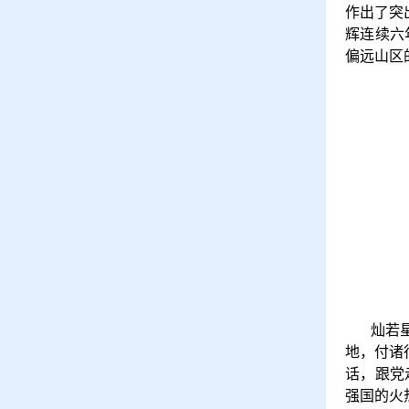
作出了突
辉连续六
偏远山区
灿若
地，付诸
话，跟党
强国的火