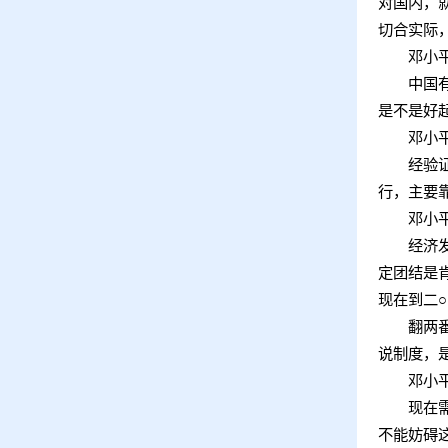
对国内，
切合实际
邓小
中国有百
是不是好
邓小
经验证明
行，主要
邓小
经济发展
定团结是
现在到二
○
翻两番还
说制度，
邓小
现在需要
不能妨碍