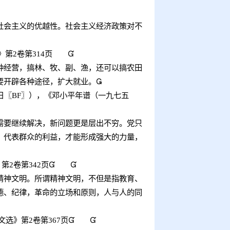
会主义的优越性。社会主义经济政策对不
。
》第
2
卷第
314
页

经营，搞林、牧、副、渔，还可以搞农田
要开辟各种途径，扩大就业。

日〖
BF
〗），《邓小平年谱（一九七五
要继续解决，新问题更是层出不穷。党只
，代表群众的利益，才能形成强大的力量，
》第
2
卷第
342
页


神文明。所谓精神文明，不但是指教育、
德、纪律，革命的立场和原则，人与人的同
文选》第
2
卷第
367
页

