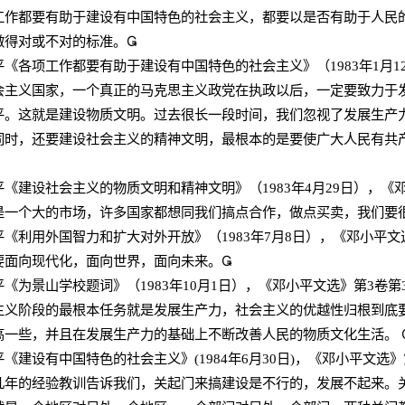
都要有助于建设有中国特色的社会主义，都要以是否有助于人民的
做得对或不对的标准。

平《各项工作都要有助于建设有中国特色的社会主义》（
1983
年
1
月
1
义国家，一个真正的马克思主义政党在执政以后，一定要致力于发
平。这就是建设物质文明。过去很长一段时间，我们忽视了发展生产
同时，还要建设社会主义的精神文明，最根本的是要使广大人民有共
平《建设社会主义的物质文明和精神文明》（
1983
年
4
月
29
日），《
个大的市场，许多国家都想同我们搞点合作，做点买卖，我们要很
平《利用外国智力和扩大对外开放》（
1983
年
7
月
8
日），《邓小平文
向现代化，面向世界，面向未来。

平《为景山学校题词》（
1983
年
10
月
1
日），《邓小平文选》第
3
卷第
阶段的最根本任务就是发展生产力，社会主义的优越性归根到底要
高一些，并且在发展生产力的基础上不断改善人民的物质文化生活。
平《建设有中国特色的社会主义》
(1984
年
6
月
30
日
)
，《邓小平文选》
的经验教训告诉我们，关起门来搞建设是不行的，发展不起来。关