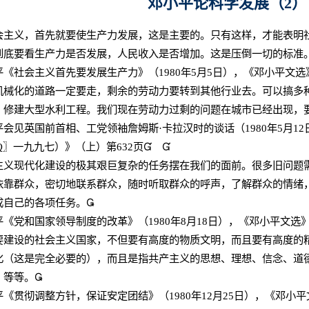
邓小平论科学发展（
2
）
义，首先就要使生产力发展，这是主要的。只有这样，才能表明社
到底要看生产力是否发展，人民收入是否增加。这是压倒一切的标准
平《社会主义首先要发展生产力》（
1980
年
5
月
5
日），《邓小平文选
化的道路一定要走，剩余的劳动力要转到其他行业去。可以搞多种
、修建大型水利工程。我们现在劳动力过剩的问题在城市已经出现，
平会见英国前首相、工党领袖詹姆斯
·
卡拉汉时的谈话（
1980
年
5
月
12
Q
〗一九九七）》（上）第
632
页


现代化建设的极其艰巨复杂的任务摆在我们的面前。很多旧问题需
依靠群众，密切地联系群众，随时听取群众的呼声，了解群众的情绪
成自己的各项任务。

平《党和国家领导制度的改革》（
1980
年
8
月
18
日），《邓小平文选
设的社会主义国家，不但要有高度的物质文明，而且要有高度的精
化（这是完全必要的），而且是指共产主义的思想、理想、信念、道
，等等。

平《贯彻调整方针，保证安定团结》（
1980
年
12
月
25
日），《邓小平