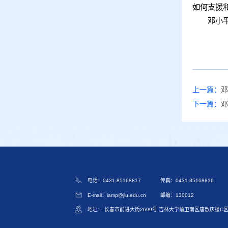
如何支援
邓小
上一篇：
邓
下一篇：
邓
电话：0431-85168817
传真：0431-85168816
E-mail：iamp@jlu.edu.cn
邮编：130012
地址： 长春市前进大街2699号 吉林大学前卫南区唐敖庆楼C