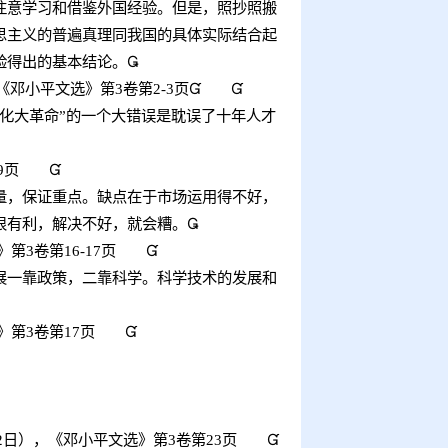
意学习和借鉴外国经验。但是，照抄照搬
思主义的普遍真理同我国的具体实际结合起
验得出的基本结论。

《邓小平文选》第
3
卷第
2-3
页


化大革命
”
的一个大错误是耽误了十年人才
9
页

，保证重点。缺点在于市场运用得不好，
很有利，解决不好，就会糟。

》第
3
卷第
16-17
页

一靠政策，二靠科学。科学技术的发展和
》第
3
卷第
17
页

2
日），《邓小平文选》第
3
卷第
23
页
