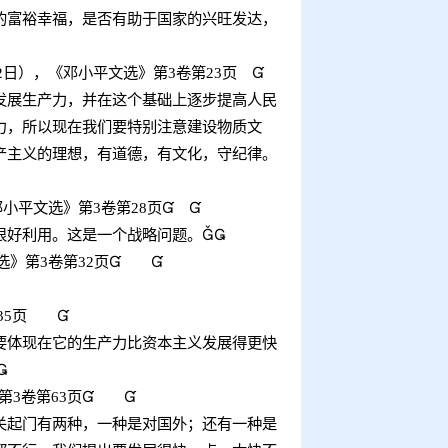
富裕幸福，是否有助于国家的兴旺发达，
2
日），《邓小平文选》第
3
卷第
23
页

展生产力，并在这个基础上逐步提高人民
力，所以现在我们要特别注意建设物质文
产主义的理想，有道德，有文化，守纪律。
邓小平文选》第
3
卷第
28
页


好利用。这是一个战略问题。

选》第
3
卷第
32
页


35
页

体现在它的生产力比资本主义发展得更快

第
3
卷第
63
页


起门有两种，一种是对国外；还有一种是