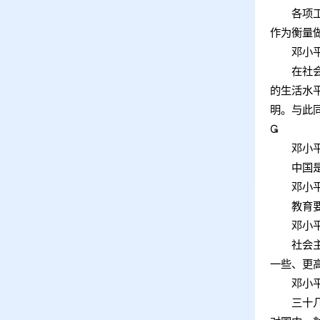
各项工作
作为衡量
邓小
在社会主
的生活水
明。与此

邓小
中国是一
邓小
教育要面
邓小
社会主义
一些、更
邓小
三十几年