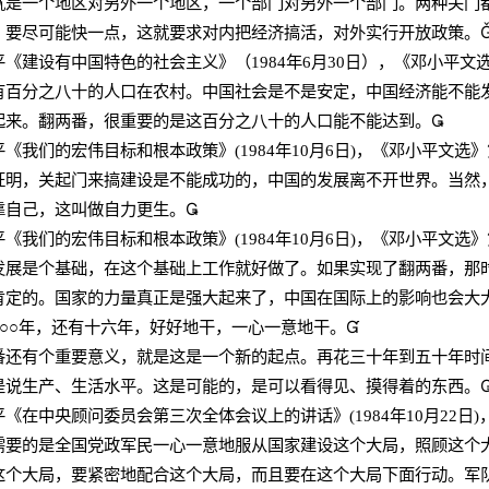
就是一个地区对另外一个地区，一个部门对另外一个部门。两种关门
，要尽可能快一点，这就要求对内把经济搞活，对外实行开放政策。
平《建设有中国特色的社会主义》（
1984
年
6
月
30
日），《邓小平文
分之八十的人口在农村。中国社会是不是安定，中国经济能不能发
起来。翻两番，很重要的是这百分之八十的人口能不能达到。

平《我们的宏伟目标和根本政策》
(1984
年
10
月
6
日
)
，《邓小平文选》
，关起门来搞建设是不能成功的，中国的发展离不开世界。当然，
靠自己，这叫做自力更生。

平《我们的宏伟目标和根本政策》
(1984
年
10
月
6
日
)
，《邓小平文选》
是个基础，在这个基础上工作就好做了。如果实现了翻两番，那时
肯定的。国家的力量真正是强大起来了，中国在国际上的影响也会大
○○
年，还有十六年，好好地干，一心一意地干。

有个重要意义，就是这是一个新的起点。再花三十年到五十年时间
是说生产、生活水平。这是可能的，是可以看得见、摸得着的东西。
平《在中央顾问委员会第三次全体会议上的讲话》
(1984
年
10
月
22
日
)
的是全国党政军民一心一意地服从国家建设这个大局，照顾这个大
这个大局，要紧密地配合这个大局，而且要在这个大局下面行动。军