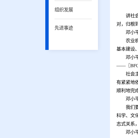
组织发展
讲社会主
对，归根
先进事迹
邓小
农业机械
基本建设
邓小
——
〖
BF
社会主义
有紧紧地
顺利地完
邓小
我们要建
科学、文
志式关系
邓小