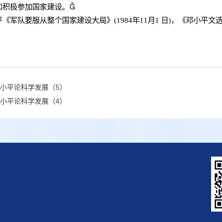
和积极参加国家建设。

平《军队要服从整个国家建设大局》
(1984
年
11
月
1
日
)
，《邓小平文
小平论科学发展（5）
小平论科学发展（4）
区