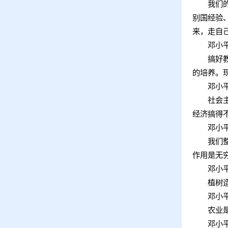
我们的现
别国经验
来，走自
邓小
搞好教育
的培养。
邓小
社会主义
经济搞得
邓小
我们整个
作用是无
邓小
植树造林
邓小
农业是
邓小