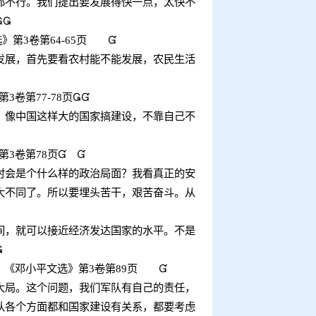
都不行。我们提出要发展得快一点，太快不

选》第
3
卷第
64-65
页

展，首先要看农村能不能发展，农民生活
第
3
卷第
77-78
页

像中国这样大的国家搞建设，不靠自己不
第
3
卷第
78
页


会是个什么样的政治局面？我看真正的安
大不同了。所以要埋头苦干，艰苦奋斗。从
，就可以接近经济发达国家的水平。不是

，《邓小平文选》第
3
卷第
89
页

局。这个问题，我们军队有自己的责任，
队各个方面都和国家建设有关系，都要考虑