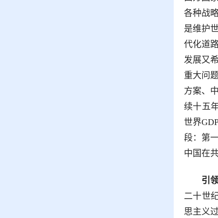
各种战
是维护
代化道
发展又
重大问
方案、中
续十五年
世界GD
段：第
中国在
引
二十世
思主义过