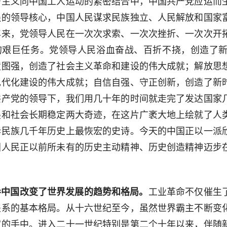
宁主义同中国工人运动的紧密结合中，中国共产党应运而
强的领导核心，中国人民谋求民族独立、人民解放和国家
年来，党领导人民在一次次求索、一次次挫折、一次次开
的艰巨任务。党领导人民浴血奋战、百折不挠，创造了
愤图强，创造了社会主义革命和建设的伟大成就；解放思
现代化建设的伟大成就；自信自强、守正创新，创造了新
共产党的领导下，我们用几十年的时间就走完了发达国家
展和社会长期稳定两大奇迹，在这片广袤大地上绘就了人
华民族几千年历史上最恢宏的史诗。今天的中国正以一派
国人民正以前所未有的历史主动精神、历史创造精神迈步
导中国改变了世界发展的趋势和格局。
工业革命不仅催生
关系的基本格局。从十六世纪至今，虽然世界霸主不断变
家的手中。进入二十一世纪特别是第二个十年以来，伴随