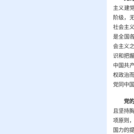
主义建
阶级，
社会主
是全国
会主义
识和把
中国共
权政治
党同中
党
且坚持
项原则
国力的