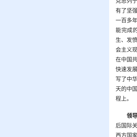
克思列
有了坚
一百多
能完成
生、发
会主义
在中国
快速发
写了中
天的中
程上。
领
后国际
西方国