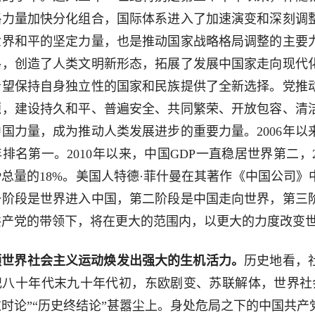
略力量加快分化组合，国际体系进入了加速演变和深刻调
世界和平的坚定力量，也是推动国家战略格局调整的主要
路，创造了人类文明新形态，拓展了发展中国家走向现代
希望保持自身独立性的国家和民族提供了全新选择。党推
题，建设持久和平、普遍安全、共同繁荣、开放包容、清
国力量，成为推动人类发展进步的重要力量。2006年
排名第一。2010年以来，中国GDP一直稳居世界第二，2
P总量的18%。美国人特德·菲什曼在其著作《中国公司
一阶段是世界进入中国，第二阶段是中国走向世界，第三
共产党的带领下，将在更大的范围内，以更大的力度改变
领世界社会主义运动焕发出强大的生机活力。
历史地看，
纪八十年代末九十年代初，东欧剧变、苏联解体，世界社
时论”“历史终结论”甚嚣尘上。身处危局之下的中国共