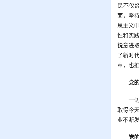
民不仅
面，坚
思主义
性和实
锐意进
了新时
章，也
党
一
取得今
业不断发
党