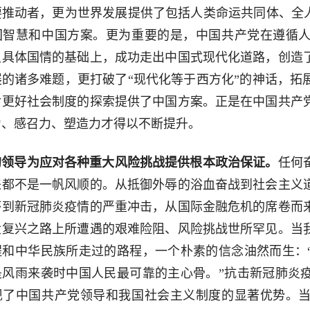
要推动者，更为世界发展提供了包括人类命运共同体、全人
国智慧和中国方案。更为重要的是，中国共产党在遵循
足具体国情的基础上，成功走出中国式现代化道路，创造
展的诸多难题，更打破了“现代化等于西方化”的神话，拓
对更好社会制度的探索提供了中国方案。正是在中国共产
力、感召力、塑造力才得以不断提升。
的领导为应对各种重大风险挑战提供根本政治保证。
任何
来都不是一帆风顺的。从抵御外辱的浴血奋战到社会主义
坏到新冠肺炎疫情的严重冲击，从国际金融危机的席卷而
大复兴之路上所遭遇的艰难险阻、风险挑战世所罕见。当
程和中华民族所走过的路程，一个朴素的信念油然而生：
是风雨来袭时中国人民最可靠的主心骨。”抗击新冠肺炎
现了中国共产党领导和我国社会主义制度的显著优势。