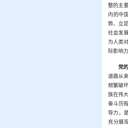
整的主
内的中
势、立
社会发
为人类
际影响
党
道路从
频繁破
族在伟
奋斗历
导力，
充分展