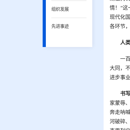
情！”
组织发展
现代化
各环节
先进事迹
人
一
大同，
进步事
书
家蒙辱
奔走呐
河破碎