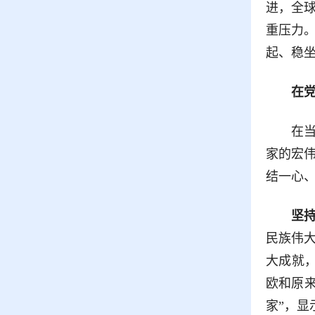
进，全
重压力
起、稳
在
在
家的宏
结一心
坚
民族伟
大成就
欧和原
家”，显