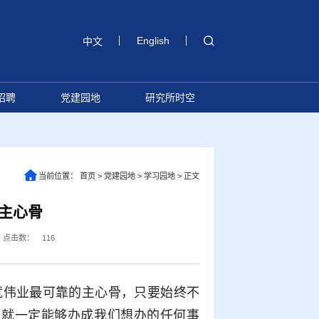
English
中文
招聘
党建园地
研究所时空
当前位置：
首页
>
党建园地
>
学习园地
>
正文
主心骨
点击数：
116
就伟业最可靠的主心骨，只要始终不
，就一定能够办成我们想办的任何事