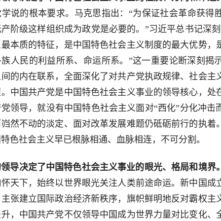
党学说的根本要求。马克思指出：“为保证社会革命获得
无产阶级这样组织成为政党是必要的。”习近平总书记深刻
义最本质的特征，是中国特色社会主义制度的最大优势，
各族人民的利益所系、命运所系。”这一重要论断深刻揭
之间的内在联系，全面深化了对共产党执政规律、社会主
握。中国共产党是中国特色社会主义事业的领导核心，处
产党领导，就没有中国特色社会主义面对“西化”分化冲击
而岿然不动的淡定、面对改革发展难题仍砥砺前行的执着
国特色社会主义早已根脉相通、血脉相连，不可分割。
的领导决定了中国特色社会主义事业的眼光、格局和境界
胸怀天下，始终以世界眼光关注人类前途命运。新中国成
，主张建立国际政治经济新秩序，旗帜鲜明地反对霸权主
提升，中国共产党不仅领导中国成为世界力量对比变化、