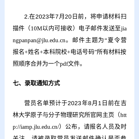
2.在2023年7月2
0
日前，将申请材料扫
描件（10M以内可接收）电子邮件发送至
jia
ngpanpan@jlu.edu.cn
。邮件主题为“夏令营
报名+姓名+本科院校+电话号码”所有材料按
照顺序合并为一个pdf文件
。
七、录取通知方式
营员名单预计于
202
3
年
8月
1
日前在吉
林大学
原子与分子物理研究所官网
主页
（
htt
p://iamp.jlu.edu.cn/
）
公布，请报名人员及时
关注。请被录取营员发送邮件确认是否参