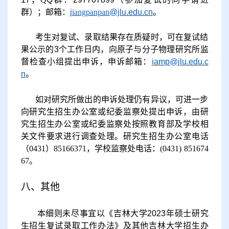
群）
；邮箱：
j
iangpanpan
@jlu.edu.cn
。
考生对复试、录取结果存在质疑时，可在复试结
果公示的
3个工作日内，向
原子与分子物理研究所
监
督检查小组提出申诉，申诉邮箱：
iamp@jlu.edu.c
n
。
如对研究所做出的申诉处理仍有异议，可进一步
向研究生招生办公室或纪委监察处提出申诉，由研
究生招生办公室或纪委监察处按照教育部及学校相
关文件要求进行调查处理。研究生招生办公室电话
（
0431）85166371，学校监察处电话：(0431) 851674
67。
八、其他
本细则未尽事宜以《吉林大学
202
3
年硕士研究
生招生复试录取工作办法》及其他吉林大学招生办