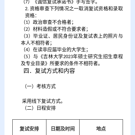
（
）《诚信复试承诺书》手写签字。
7
资格审查下列情况之一取消复试资格和录取
2.
资格：
（
）政治审查不合格者；
1
（
）材料造假或不符合要求者；
2
（
）毕业证、居民身份证及复试表上的照片与
3
本人不相符者；
（
）在读非应届毕业的大学生；
4
（
）与《吉林大学
年硕士研究生招生
章程
5
202
3
及专业目录》所要求的条件不相符者。
四
．复试方式和内容
（
一
）考核方式
采用线下复试方式。
（
二
）
日程安排
复试安排
日期及时间
地点