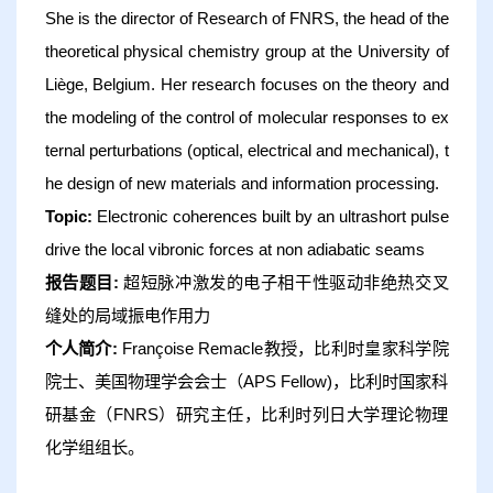
She is the director of Research of FNRS, the head of the
theoretical physical chemistry group at the University of
Liège, Belgium. Her research focuses on the theory and
the modeling of the control of molecular responses to ex
ternal perturbations (optical, electrical and mechanical), t
he design of new materials and information processing.
Topic:
Electronic coherences built by an ultrashort pulse
drive the local vibronic forces at non adiabatic seams
报告题目:
超短脉冲激发的电子相干性驱动非绝热交叉
缝处的局域振电作用力
个人简介:
Françoise Remacle教授，比利时皇家科学院
院士、美国物理学会会士（APS Fellow)，比利时国家科
研基金（FNRS）研究主任，比利时列日大学理论物理
化学组组长。