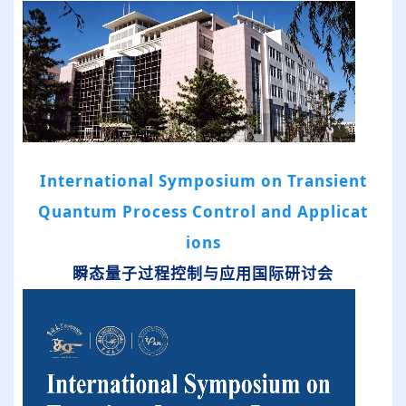
International Symposium on Transient
Quantum Process Control and Applicat
ions
瞬态量子过程控制与应用国际研讨会