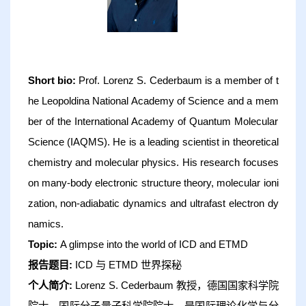
Short bio:
Prof. Lorenz S. Cederbaum is a member of t
he Leopoldina National Academy of Science and a mem
ber of the International Academy of Quantum Molecular
Science (IAQMS). He is a leading scientist in theoretical
chemistry and molecular physics. His research focuses
on many-body electronic structure theory, molecular ioni
zation, non-adiabatic dynamics and ultrafast electron dy
namics.
Topic:
A glimpse into the world of ICD and ETMD
报告题目:
ICD 与 ETMD 世界探秘
个人简介:
Lorenz S. Cederbaum 教授，德国国家科学院
院士，国际分子量子科学院院士，是国际理论化学与分