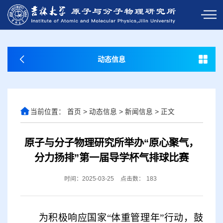
动态信息
当前位置：
首页
>
动态信息
>
新闻信息
>
正文
原子与分子物理研究所举办“原心聚气，
分力扬排”第一届导学杯气排球比赛
时间：2025-03-25
点击数：
183
为积极响应国家
“体重管理年”行动，鼓