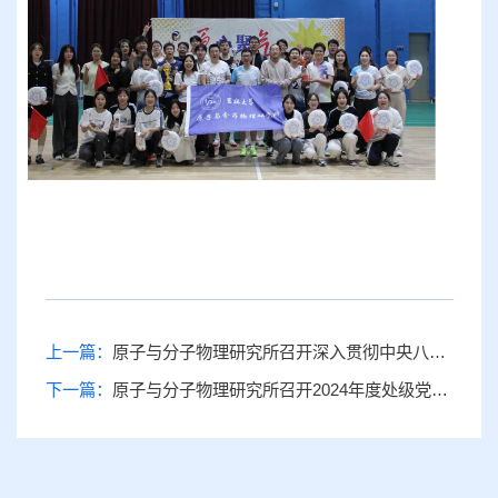
上一篇：
原子与分子物理研究所召开深入贯彻中央八项规定精神学习教育动员部署会暨读书班开班仪式
下一篇：
原子与分子物理研究所召开2024年度处级党员领导干部民主生活会