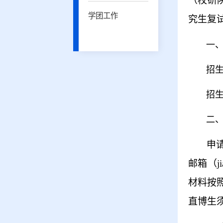
（校研
学团工作
究生复
一
招
招
二
申
邮箱（
j
材料按
直博生