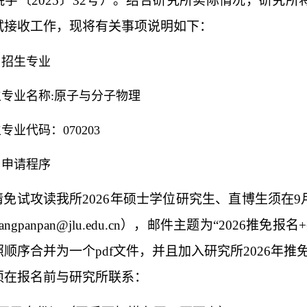
院字〔
2025
〕
32
号）。结合研究所实际情况，研究所
试接收工作，现将有关事项说明如下：
、
招生专业
生专业名称
:
原子与分子物理
生专业代码：
070203
、
申请程序
请免试攻读我所
2026
年硕士学位研究生、直博生须在
9
iangpanpan@jlu.edu.cn
），邮件主题为“
2026
推免报名
+
照顺序合并为一个
pdf
文件，并且加入研究所
2026
年推
须在报名前与研究所联系：