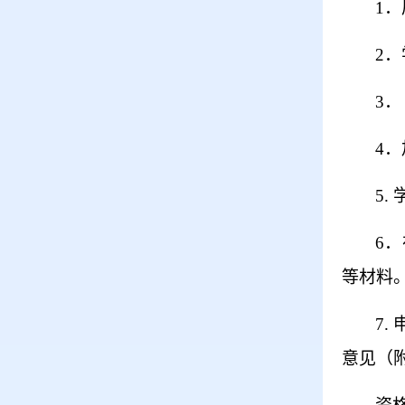
1
．
2
．
3
．
4
．
5.
6
．
等材料
7.
意见（