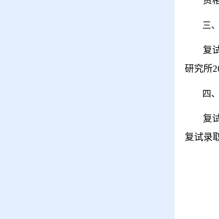
资
三
复
研究所
2
四
复
复试录