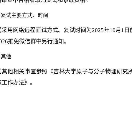
格审查不合格者取消复试和录取资格。
、
复试主要方式、时间
试采用网络远程面试方式。
复试时间为
2025
年
10
月
1
日
026
推免微信群中
另行通知。
、
其他
试其他相关事宜参照《
吉林大学原子与分子物理研究
取工作办法
》。