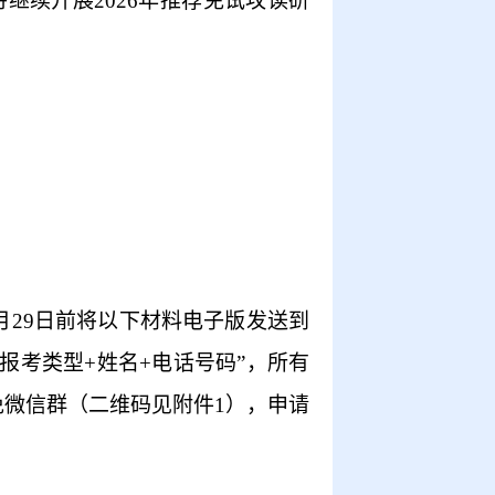
将继续开展
2026
年推荐免试攻读研
月
29
日前将以下材料电子版发送到
报考类型
+
姓名
+
电话号码”，所有
免微信群
（二维码见附件
1
）
，申请