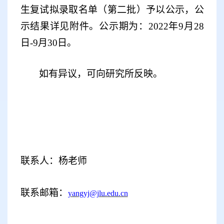
生复试拟录取名单
（
第二批
）
予以
公示，
公
示结果
详见附件。公示期为：
2022
年
9
月
2
8
日
-9
月
30
日。
如有异议，可向研究所反映。
联系人：
杨老师
联系邮箱：
yangyj@jlu.edu.cn