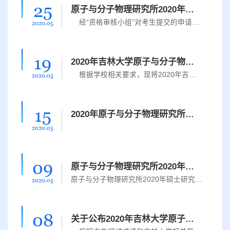
25
原子与分子物理研究所2020年博士学位研究生申请考核制招生
经“资格审核小组”对考生提交的申请材料进行评估，确定进入综合考核人员名单如下, 王秋云杨春花任福梦​徐清芸​万永凤​​孙添​王瑞如有任何疑问请于2020年5月27日16:30前联系吉林大学原子与分子物理研究所办公室.联系人：段岩，电话：0431-85168816，邮箱：duanyan@jlu.edu.cn
2020.05
19
2020年吉林大学原子与分子物理研究所硕士研究生招生拟录取名单
根据学校相关要求，现将2020年吉林大学原子与分子物理研究所硕士研究生招生拟录取名单予以公示，公示期3天。请拟录取考生务必仔细核对考生编号、姓名，如有任何疑问请于2020年5月22日16:30前联系吉林大学原子与分子物理研究所办公室，联系人：段岩，电话：0431-85168816，邮箱：duanyan@jlu.edu.cn
2020.05
15
2020年原子与分子物理研究所硕士研究生招生成绩
2020.05
09
原子与分子物理研究所2020年硕士研究生复试录取实施细则
原子与分子物理研究所2020年硕士研究生招生复试录取实施细则 为做好疫情防控期间硕士研究生复试录取工作，确保考生及研究所参加复试人员的生命安全及身体健康，根据教育部、吉林省教育考试院和学校的相关文件精神，贯彻“德智体全面衡量、择优录取、保证质量、宁缺毋滥”的招生原则和“科学选拔、公正公开、全面考察、客观评价”的复试原则，结合研究所实际情况，制定 2020年硕士研究生招生复试录取工作实施细则。一、复试录取...
2020.05
08
关于公布2020年吉林大学原子与分子物理研究所硕士研究生复试名单的通知