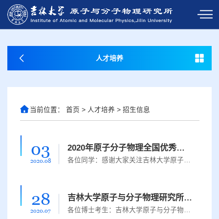
人才培养
当前位置：
首页
>
人才培养
>
招生信息
03
2020年原子分子物理全国优秀大学生夏令营”入营公告
各位同学：感谢大家关注吉林大学原子与分子物理研究所，“2020年原子分子物理全国优秀大学生夏令营”入营资格审查工作已经圆满完成，现将入营名单公布如下：“2020年原子分子物理全国优秀大学生夏令营”入营名单肖礴崔丽娟蔡镓澳赵倩男侯士杰王雨涵贺绮雯杨西荣莫浩鲁义东刘可焓吴黄宇王嘉欣杨鑫炫刘敏马乔王嘉硕张静丹解金月姜威刘迪胡杰夏立文聂尊严王明瑞郭美琳王棋申奥郑兆凯注：如确定入营，请加入2020原子分子物理全国优...
2020.08
28
吉林大学原子与分子物理研究所2020年博士研究生拟录取名单公示
各位博士考生：吉林大学原子与分子物理研究所2020年博士研究生“申请-考核”制招生工作已经结束，根据教育部及《吉林大学2020年博士研究生招生简章及专业目录》的相关规定，经过我所组织专家组审查和考核，现将我所2020年博士研究生拟录取名单（含本硕博贯通式培养、硕博连读）予以公示（见附件），公示期为2020年7月28日至2020年7月30日。如有异议，请于公示期内向我所反映。办公室咨询电话：0431-85168816；监督电话：0431- 8...
2020.07