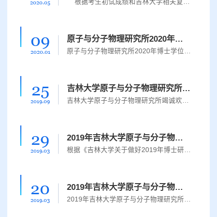
根据考生初试成绩和吉林大学相关复试规定，确定原子与分子物理研究所2020年硕士研究生参加复试考生人数为招生人数51人（其中含推免生3人）的130%，如遇按初试总分数排序末位分数相同者，均可参加复试。参加复试同学的单科分数需满足吉林大学2020年硕士研究生入学考试复试分数基本要求
2020.05
09
原子与分子物理研究所2020年博士学位研究生申请考核制招生细则
​原子与分子物理研究所2020年博士学位研究生申请考核制招生细
2020.01
25
吉林大学原子与分子物理研究所关于接收2020年本科毕业生免试攻读学术型硕士学位研究生复试录取工作办法
吉林大学原子与分子物理研究所竭诚欢迎全国各高校的优秀应届本科毕业生通过推荐免试方式攻读我所硕士学位研究生。现将确定吉林大学原子与分子物理研究所接收2020年推荐免试硕士研究生 (以下简称“推免生”) 的相关事项公告如下：一、工作原则1. 坚持科学方法，选拔优秀人才。采用综合性、多元化的考察方式和方法，遵循高层次专业人才的选拔规律，坚持学术标准，择优录取，宁缺毋滥，确保生源质量。2. 坚持全面考察，注重客观评...
2019.09
29
2019年吉林大学原子与分子物理研究所博士研究生复试细则
​根据《吉林大学关于做好2019年博士研究生招生考试复试录取工作的意见》（校发〔2019〕118号）文件精神，我单位为了保证博士研究生招生工作质量和新生入学质量，贯彻“德智体全面衡量、择优录取、保证质量、宁缺毋滥”的招生原则和“科学选拔、公平公正、全面考察，突出重点、客观评价、以人为本”的复试原则，结合原子与分子物理研究所的具体情况，确定复试录取工作细则如下：一、复试工作领导小组胡湛 钟绍峰 金明星 刘向威...
2019.03
20
2019年吉林大学原子与分子物理研究所硕士研究生复试细则
2019年吉林大学原子与分子物理研究所硕士研究生复试细则 为保证我单位硕士研究生招生工作质量和新生入学质量，贯彻“德智体全面衡量、择优录取、保证质量、宁缺毋滥”的招生原则和“科学选拔、公正公开、全面考察、客观评价”的复试原则，结合原子与分子物理研究所的具体情况，确定2019年吉林大学原子与分子物理研究所硕士研究生复试录取工作细则如下：一、复试工作小组按照相关要求研究所成立以下工作小组1、复试领导小组胡湛 ...
2019.03