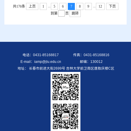
...
...
共176条
上页
1
5
6
7
8
9
12
下页
到第
页
跳转
电话：0431-85168817
传真：0431-85168816
E-mail：iamp@jlu.edu.cn
邮编：130012
地址： 长春市前进大街2699号 吉林大学前卫南区唐敖庆楼C区