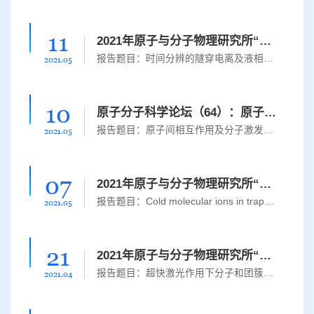
11
2021年原子与分子物理研究所“现代原子分子物理前沿讲座”（2）
报告题目：时间分辨的隧穿电离及液相分子动力学报告人： 王春成 教授时间：2021年5月14日，上午09：00地点：生命科学楼504报告人简介：王春成教授主要从事阿秒及飞秒分辨的原子分子超快动力学研究，通过发展新的实验技术，对电子隧穿及其在分子超快结构成像中的应用等展开了系统的研究，并利用基于高次谐波产生的极紫外光源，研究了液体环境下分子的超快行为。近年来，先后建立了离子-电子符合测量实验平台、飞秒分辨的极紫外液...
2021.05
10
原子分子科学论坛（64）：原子间相互作用及分子激发态吸收谱理论研究
​报告题目：原子间相互作用及分子激发态吸收谱理论研究报告人：盛晓伟 副教授 安徽师范大学报告人简介：盛晓伟，2013年博士毕业于四川大学原子与分子物理研究所，曾在韩国浦项工科大学和荷兰自由大学进行访学，现为安徽师范大学副教授。主要从事原子分子间相互作用及其光谱等相关领域的研究工作，以第一/通讯作者身份在Phys. Rev. Lett., Phys. Rev. A, Phys. Rev. B, J. Phys. Chem. C等期刊发表研究论文30余篇。摘要：...
2021.05
07
2021年原子与分子物理研究所“吉大学子全球胜任力提升计划”系列讲座（10）
报告题目：Cold molecular ions in traps: methods and applications报告人：Prof. Dr. Stefan Willitsch报告时间：5月11日(周二),14：00报告地点：腾讯会议：https://meeting.tencent.com/s/dfdiK6pJmNXy 会议ID：960 848 000主办单位：原子与分子物理研究所报告人简介：Stefan Willitsch is the professor of Department of Chemistry at University of Basel. He obtained his doctorate from Department of Chemistry, ETH ...
2021.05
21
2021年原子与分子物理研究所“现代原子分子物理前沿讲座”（1）
​报告题目：超快激光作用下分子和团簇电离解离的研究进展报告人： 罗嗣佐 副教授时间：2021年4月25日，上午09：00地点：生命科学楼504报告人简介：罗嗣佐博士是吉林大学原子与分子物理研究所的副教授，主要从事超快强激光场下原子、分子与团簇的超快电子-核动力学研究。在实验仪器和研究方法的设计与建立方面具有丰富的经验和扎实的基础，自主设计开发了多套装置和实验技术，包括速度成像谱仪、荷电粒子及极紫外脉冲测量谱仪、...
2021.04