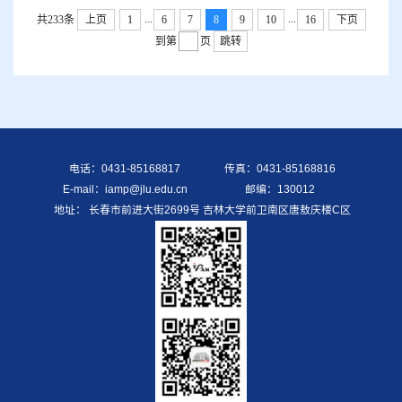
...
...
共233条
上页
1
6
7
8
9
10
16
下页
到第
页
跳转
电话：0431-85168817
传真：0431-85168816
E-mail：iamp@jlu.edu.cn
邮编：130012
地址： 长春市前进大街2699号 吉林大学前卫南区唐敖庆楼C区