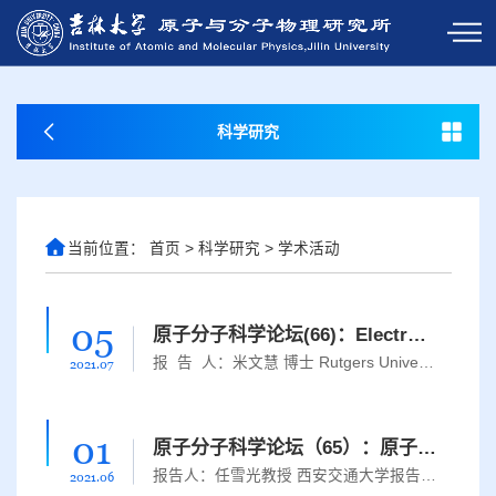
科学研究
当前位置：
首页
>
科学研究
>
学术活动
05
原子分子科学论坛(66)：Electronic Structure Methods and Softwares Development for Largescale First-principle Simulations
报 告 人：米文慧 博士 Rutgers University报告人简介：米文慧，2016 年 6 月于吉林大学超硬材料国家重点实验室获得凝聚态物理理学博士学位，先后在美国 Duke Univesity， Rutgers University 做博士后研究工作。长期致力于发展第一性原理大尺度（百万原子量级）电子结构理论方法与相关计算软件，并取得了一系列标志性的成果。近五年以第一/通讯作者在 WIREs: Comput. Mol. Sci. , JPCL , JCTC, Phys. Rev. B ，Comput. Phys....
2021.07
01
原子分子科学论坛（65）：原子分子及团簇碰撞动力学实验研究
报告人：任雪光教授 西安交通大学报告摘要：电子与原子分子及团簇碰撞动力学的实验研究，一方面能够从动力学完全测量层面探索量子物理中最基本的多体相互作用，揭示物质的结构信息；另一方面，电子碰撞过程的研究为理解大气及环境物理、等离子体科学、核聚变、辐射医疗等领域中的物理机制和关键科学问题提供了基础。利用自主设计研制的多粒子符合成像谱仪（反应谱仪：Reaction Microscope, COLTRIMS）结合光阴极脉冲电子束、fs...
2021.06