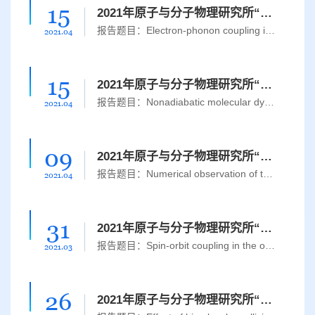
15
2021年原子与分子物理研究所“吉大学子全球胜任力提升计划”系列讲座（9）
​报告题目：Electron-phonon coupling in semiconductor nanostructures报告人：Professor Yong Zhang报告时间：4月21日(周二),8:30报告地点：腾讯会议： https://meeting.tencent.com/s/1a5EAzQGTuH4 会议ID：603 317 017主办单位：原子与分子物理研究所报告人简介：Yong Zhang is the Bissell Distinguished Professor at the University of North Carolina, Distinguished Professor of French nanoscience foundation, ...
2021.04
15
2021年原子与分子物理研究所“吉大学子全球胜任力提升计划”系列讲座（8）
报告题目：Nonadiabatic molecular dynamics within the time-dependent density functional theory报告人：Professor Chaoyuan Zhu报告时间：4月20日(周二),14:00 报告地点：腾讯会议; https://meeting.tencent.com/s/QPQQUIIdPs3K 会议 ID：556 780 407主办单位：原子与分子物理研究所报告人简介：Chaoyuan Zhu is professor of Department of Applied Chemistry at Chiao Tung University, Taiwan. He obtained his doct...
2021.04
09
2021年原子与分子物理研究所“吉大学子全球胜任力提升计划”系列讲座（7）
报告题目：Numerical observation of the rescattering wave-packet in laser-atom interactions报告人：Professor Xiao-Min Tong报告时间：4月14日(周三),14:00 报告地点：腾讯会议：https://meeting.tencent.com/s/qv4Oo4AgshWu 会议 ID: 463 251 660主办单位：原子与分子物理研究所报告人简介：Xiao-Min Tong is the associate professor at Center for Computational Sciences,University of Tsukuba, Japan. He was awar...
2021.04
31
2021年原子与分子物理研究所“吉大学子全球胜任力提升计划”系列讲座（6）
报告题目：Spin-orbit coupling in the open shell of superoxide ion and biochemical oxygen activation by oxidase enzymes报告人：Professor Boris F. Minaev 报告时间：4月7日(周三),14:00 报告地点：腾讯会议： https://meeting.tencent.com/s/is3K0LaiR3YH 会议 ID：605 313 810主办单位：原子与分子物理研究所报告人简介：Boris F. Minaev is the head of Chemistry and Nanomaterial Science Department at the Boh...
2021.03
26
2021年原子与分子物理研究所“吉大学子全球胜任力提升计划”系列讲座（5）