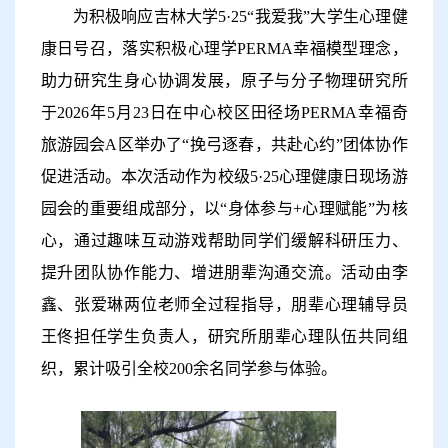
为积极响应吉林大学
5·25“
我爱我
”
大学生心理健
康日号召，落实积极心理学
PERMA
幸福模型理念，
助力研究生身心协调发展，原子与分子物理研究所
于
2026
年
5
月
23
日在中心校区田径场
PERMA
幸福奇
旅游园会
A
区
举办
了
“
挽弓逐春，共赴心约
”
团体协作
促进活动。本次活动作为校级
5·25
心理健康日现场游
园会的重要组成部分，以
“
身体参与
+
心理赋能
”
为核
心，通过趣味互动游戏帮助同学们缓解科研压力、
提升团队协作能力、增进朋辈沟通交流。活动由李
鑫、张爱琳两位老师全
过
程指导，朋辈心理辅导员
王佟担任学生负责人，研究所
朋辈心理队伍共同组
织
，累计吸引全校
200
余名同学参与体验。