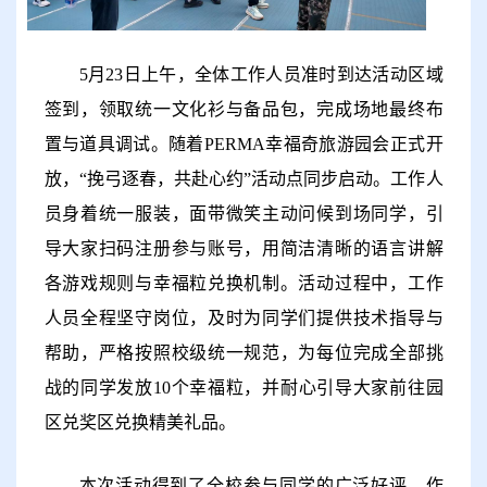
5
月
23
日
上午
，全体工作人员准时到达活动区域
签到，领取统一文化衫与备品包，完成场地最终布
置与道具调试。
随着
PERMA
幸福奇旅游园会正式开
放，
“
挽弓逐春，共赴心约
”
活动点同步启动。工作人
员身着统一服装，面带微笑主动问候到场同学，引
导大家扫码注册参与账号，用简洁清晰的语言讲解
各游戏规则与幸福粒兑换机制。活动过程中，工作
人员全程坚守岗位，及时为同学们提供技术指导与
帮助，严格按照校级统一规范，为每位完成全部挑
战的同学发放
10
个幸福粒，并耐心引导大家前往园
区兑奖区兑换精美礼品。
本次活动得到了全校参与同学的广泛好评。作