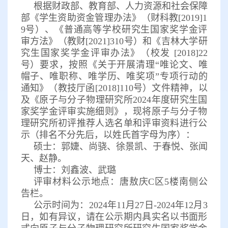
根据财政部、教育部、人力资源和社会保障
部《学生资助资金管理办法》（财科教[2019]1
9号）、《普通高等学校研究生国家奖学金评
审方法》（教财[2021]310号）和《吉林大学研
究生国家奖学金评审办法》（校发 [2018]22
号）要求，按照《关于开展清理“唯论文、唯
帽子、唯职称、唯学历、唯奖项”专项行动的
通知》（教技厅函[2018]110号）文件精神，以
及《原子与分子物理研究所2024年度研究生国
家奖学金评审实施细则》，现将原子与分子物
理研究所初评推荐人选名单和评审资料进行公
示（排名不分先后，以姓氏首字母为序）：
硕士：郭婕、尚骁、徐景凯、于春悦、张闻
天、赵静。
博士：刘鑫波、武璐
评审材料公示地点：唐敖庆C区5楼南侧公
告栏。
公示时间为：2024年11月27日-2024年12月3
日，如有异议，请在公示期内具实名以书面形