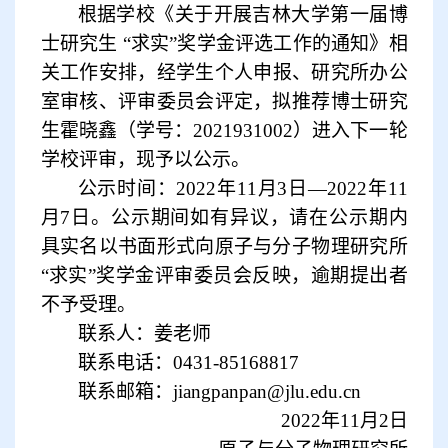
根据学校《关于开展吉林大学第一届博
士研究生
“求实”奖学金评选工作的通知》相
关工作安排
，
经学生个人申报、研究
所
办公
室审核、评审委员会评定，拟推荐博士研究
生
霍晓鑫（学号：
2021931002）
进入下一轮
学校评审，现予以公示。
公示时间：
2022
年
1
1
月3
日
—
2022
年
1
1
月
7
日。公示期间如有异议，请
在公示期内
具实名以书面形式向原子与分子物理研究所
“求实”奖学金评审委员会反映，
逾期提出者
不予受理。
联系人：
姜老师
联系电话：
0431-8516
8817
联系邮箱：
jiangpanpan@jlu.edu.cn
2022年11月2日