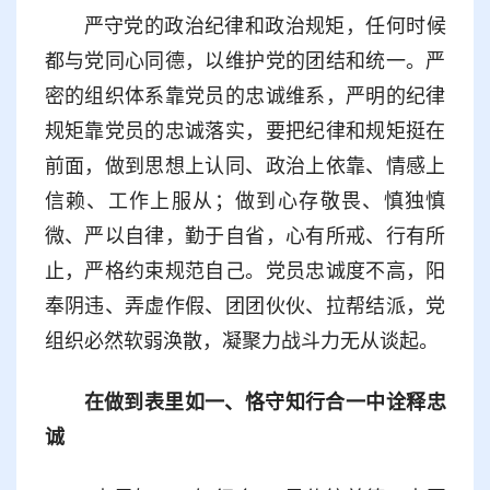
严守党的政治纪律和政治规矩，任何时候
都与党同心同德，以维护党的团结和统一。严
密的组织体系靠党员的忠诚维系，严明的纪律
规矩靠党员的忠诚落实，要把纪律和规矩挺在
前面，做到思想上认同、政治上依靠、情感上
信赖、工作上服从；做到心存敬畏、慎独慎
微、严以自律，勤于自省，心有所戒、行有所
止，严格约束规范自己。党员忠诚度不高，阳
奉阴违、弄虚作假、团团伙伙、拉帮结派，党
组织必然软弱涣散，凝聚力战斗力无从谈起。
在做到表里如一、恪守知行合一中诠释忠
诚