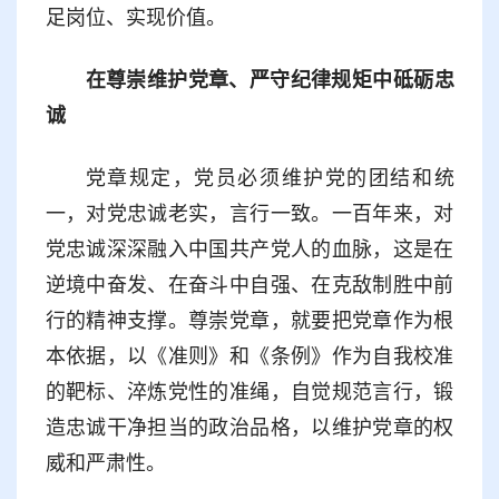
足岗位、实现价值。
在尊崇维护党章、严守纪律规矩中砥砺忠
诚
党章规定，党员必须维护党的团结和统
一，对党忠诚老实，言行一致。一百年来，对
党忠诚深深融入中国共产党人的血脉，这是在
逆境中奋发、在奋斗中自强、在克敌制胜中前
行的精神支撑。尊崇党章，就要把党章作为根
本依据，以《准则》和《条例》作为自我校准
的靶标、淬炼党性的准绳，自觉规范言行，锻
造忠诚干净担当的政治品格，以维护党章的权
威和严肃性。