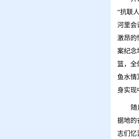
“抗联
河里会
激昂的
案纪念
篮，全
鱼水情
身实现
随
据地的
志们忆