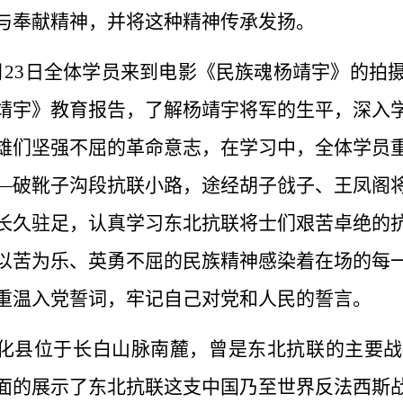
与奉献精神，并将这种精神传承发扬。
月
23
日全体学员来到电影《民族魂杨靖宇》的拍
靖宇》教育报告，了解杨靖宇将军的生平，深入
雄们坚强不屈的革命意志，在学习中，全体学员
—破靴子沟段抗联小路，途经胡子戗子、王凤阁
长久驻足，认真学习东北抗联将士们艰苦卓绝的
以苦为乐、英勇不屈的民族精神感染着在场的每
重温入党誓词，牢记自己对党和人民的誓言。
化县位于长白山脉南麓，曾是东北抗联的主要战
面的展示了东北抗联这支中国乃至世界反法西斯