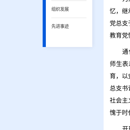
组织发展
忆，继
党总支
先进事迹
教育党
通
师生表
育，以
总支书
社会主
愧于时
开