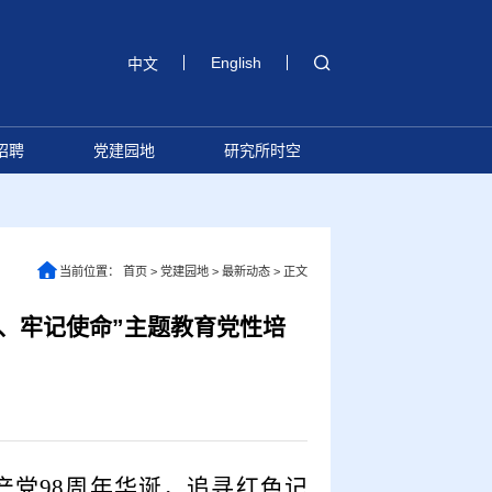
English
中文
招聘
党建园地
研究所时空
当前位置：
首页
>
党建园地
>
最新动态
>
正文
、牢记使命”主题教育党性培
产党
98
周年华诞，追寻红色记