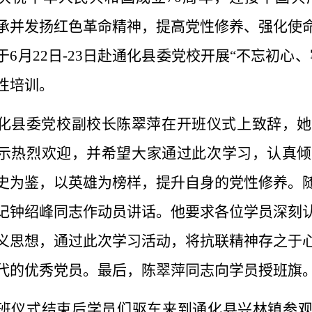
承并发扬红色革命精神，提高党性修养、强化使
于
6
月
22
日
-23
日赴通化县委党校开展“不忘初心、
性培训。
化县委党校副校长陈翠萍在开班仪式上致辞，她
示热烈欢迎，并希望大家通过此次学习，认真倾
史为鉴，以英雄为榜样，提升自身的党性修养。
记钟绍峰同志作动员讲话。他要求各位学员深刻
义思想，通过此次学习活动，将抗联精神存之于
代的优秀党员。最后，陈翠萍同志向学员授班旗
班仪式结束后学员们驱车来到通化县兴林镇参观