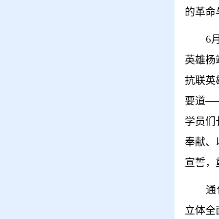
的革命
6
英雄杨
抗联英
要道—
学员们
奉献、
宣誓，
通
立体全