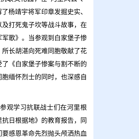
解了杨靖宇将军印章发掘史实、
以及打死鬼子坎等战斗故事，在
军军歌》。当参观到白家堡子惨
、所长胡湛向死难同胞敬献了花
受了《白家堡子惨案与割不断的
同胞缅怀烈士的同时，也深感自
参观学习抗联战士们在河里根
里抗日根据地》的教育报告，同
们要感恩革命先烈抛头颅洒热血