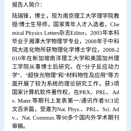
报告人简介：
陆瑞锋，博士，现为南京理工大学理学院教
授
/
博士生导师，国家青年人才入选者，
Che
mical Physics Letters
杂志
Editor
。
2003
年本科
毕业于湘潭大学物理学专业，
2008
年于中科
院大连化物所获物理化学博士学位，
2008-2
010
年在新加坡南洋理工大学和美国加州理
工学院从事博士后研究。在
“
分子反应动力
学
”
、
“
超快光物理
”
和
“
材料物性及应用
”
等方
面开展了较为系统的理论研究工作，获
3
项
国家计算机软件著作权，在
PRX
、
PRL
、
Ad
v. Mater.
等期刊上发表第一
/
通讯作者
SCI
论
文百余篇，受邀为
Nat. Phys.
、
PRL
、
Sci. Ad
v.
、
Nat. Commun.
等
90
多个国内外学术期刊
审稿。