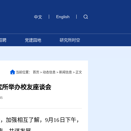
English
中文
招聘
党建园地
研究所时空
当前位置：
首页
>
动态信息
>
新闻信息
>
正文
究所举办校友座谈会
45
情，加强相互了解，
9月16日下午，