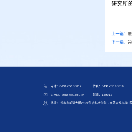
研究所
上一篇：
原
下一篇：
第
电话：0431-85168817
传真：0431-85168816
E-mail：iamp@jlu.edu.cn
邮编：130012
地址： 长春市前进大街2699号 吉林大学前卫南区唐敖庆楼C