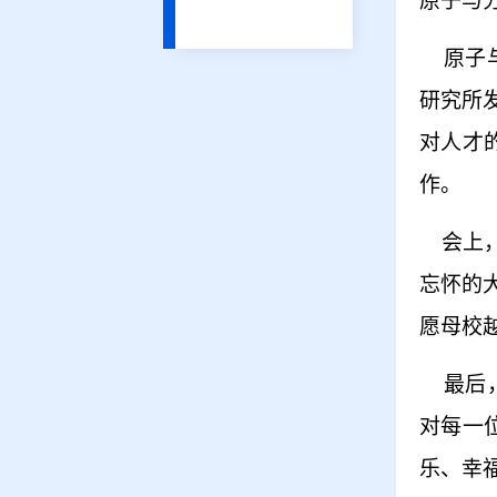
原子与
原子
研究所
对人才
作。
会上
忘怀的
愿母校
最后
对每一
乐、幸