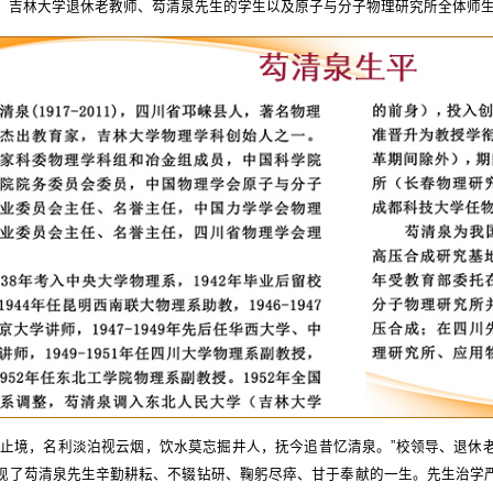
、吉林大学退休老教师、芶清泉先生的学生以及原子与分子物理研究所全体师
无止境，名利淡泊视云烟，饮水莫忘掘井人，抚今追昔忆清泉。”校领导、退休
现了芶清泉先生辛勤耕耘、不辍钻研、鞠躬尽瘁、甘于奉献的一生。先生治学