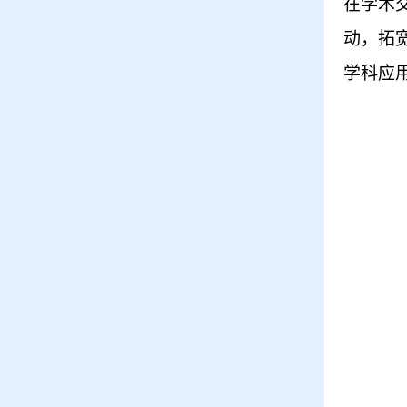
在学术
动，拓
学科应