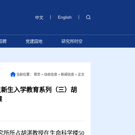
English
中文
招聘
党建园地
研究所时空
当前位置：
首页
>
动态信息
>
新闻信息
>
正文
究生新生入学教育系列（三）胡
课
究所所占胡湛教授在生命科学楼
50