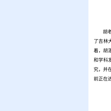
胡
了吉林
着，胡
和学科
究，并
前正在