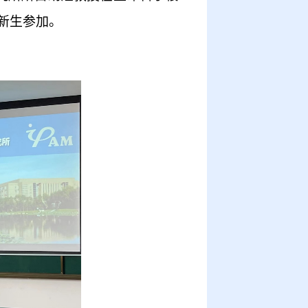
新生参加
。