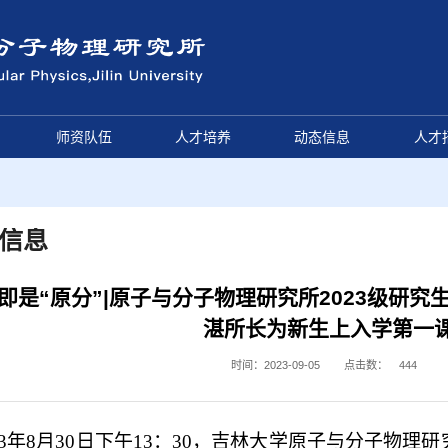
师资队伍
人才培养
动态信息
人才
信息
即是“原分”|原子与分子物理研究所2023级研
湛所长为新生上入学第一
时间：2023-09-05
点击数：
444
23年8月30日
下午
1
3
：
3
0，吉林大学
原子与分子物理研