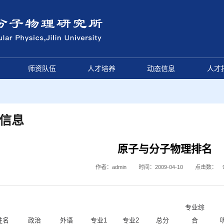
师资队伍
人才培养
动态信息
人才
信息
原子与分子物理排名
作者：admin
时间：2009-04-10
点击数：
专业综
姓名
政治
外语
专业1
专业2
总分
合