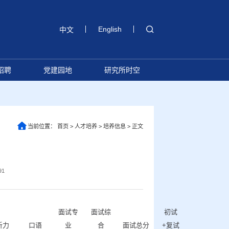
English
中文
招聘
党建园地
研究所时空
当前位置：
首页
>
人才培养
>
培养信息
>
正文
91
面试专
面试综
初试
听力
口语
业
合
面试总分
+复试